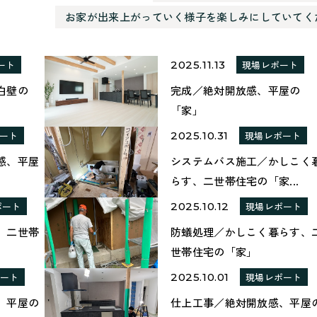
お家が出来上がっていく様子を楽しみにしていてく
ート
2025.11.13
現場レポート
白壁の
完成／絶対開放感、平屋の
「家」
ート
2025.10.31
現場レポート
感、平屋
システムバス施工／かしこく
らす、二世帯住宅の「家...
ポート
2025.10.12
現場レポート
、二世帯
防蟻処理／かしこく暮らす、
世帯住宅の「家」
ポート
2025.10.01
現場レポート
、平屋の
仕上工事／絶対開放感、平屋