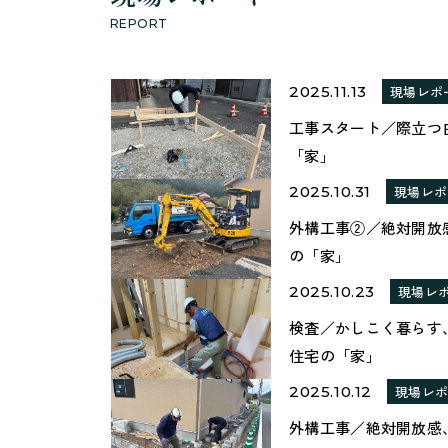
REPORT
2025.11.13
現場レポ
工事スタート／際立つ
「家」
2025.10.31
現場レポ
外構工事②／絶対開放
の「家」
2025.10.23
現場レ
検査／かしこく暮らす
住宅の「家」
2025.10.12
現場レ
外構工事／絶対開放感