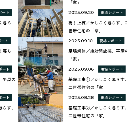
「家」
ポート
2025.09.20
現場レポート
く暮ら
祝！上棟／かしこく暮らす、
」
世帯住宅の「家」
ポート
2025.09.10
現場レポート
く暮ら
足場解体／絶対開放感、平屋
」
「家」
ポート
2025.09.06
現場レポート
、平屋の
基礎工事④／かしこく暮らす
二世帯住宅の「家」
ポート
2025.08.28
現場レポート
暮らす、
基礎工事②／かしこく暮らす
二世帯住宅の「家」