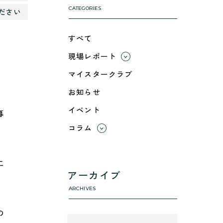
CATEGORIES
ださい
すべて
現場レポート
すべて
マイスタークラブ
小浜市
お知らせ
綾部市
イベント
舞鶴市-中
暮
舞鶴市-東
コラム
舞鶴市-西
すべて
高浜町
利 ri
二
断熱性のこと
アーカイブ
気密性のこと
ARCHIVES
の