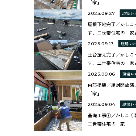
「家」
2025.09.27
現場レ
屋根下地完了／かしこ
す、二世帯住宅の「家
2025.09.13
現場レ
土台据え完了／かしこ
す、二世帯住宅の「家
2025.09.06
現場レ
内部塗装／絶対開放感
「家」
2025.09.04
現場レ
基礎工事③／かしこく
二世帯住宅の「家」