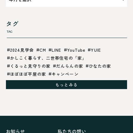
タグ
TAG
2024見学会
CM
LINE
YouTube
YUIE
かしこく暮らす、二世帯住宅の「家」
くるっと見守りの家
だんらんの家
ひなたの家
ほぼほぼ平屋の家
キャンペーン
グレイッシュでクールな家
もっとみる
シックブラウンで調和する「家」
ドックランのある「家」
ナチュラルモダンで暮らす家
ネイビーブルーで魅せる家
バラと暮らす12ヶ月の家
ペニンシュラに集う家
リノベーション
リフォーム、リノベーション
上林の「家」
住み継ぐ家
優美な「家」
光に集う家
お知らせ
私たちの想い