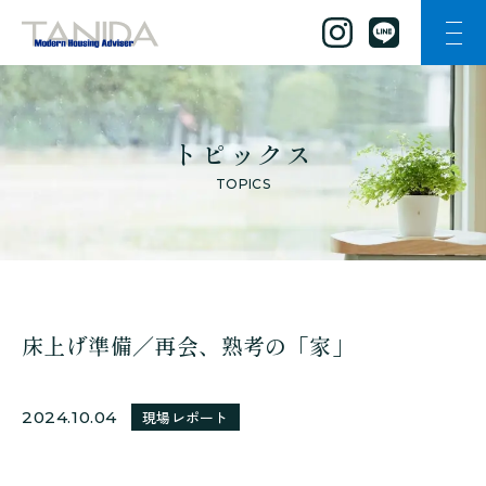
ナビ
谷田工務店のトップページへ移動
トピックス
TOPICS
床上げ準備／再会、熟考の「家」
2024.10.04
現場レポート