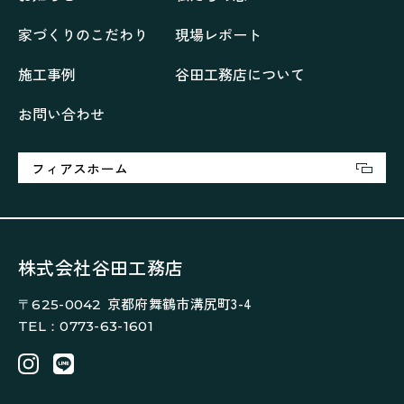
再会、熟考の「家」
叶える「家」
和琴の家
家づくりのこだわり
現場レポート
喜びをデザインする家
四角で彩る家
大屋根で包む家
大浦の「家」
家事が楽しくなる家
施工事例
谷田工務店について
家族の声が聞こえる家
家族の時間を紡ぐ家
お問い合わせ
家族ラン欒の家
幸・楽・育の家
快適がずっと続く家
悠然と暮らす「家」
想いをつなぐ家
愛犬と暮らすワンダフルな家
挨拶
断熱性
新築
フィアスホーム
楽しく過ごす「家」
気密性
無駄を無くした「家」
相談会
相談会2023年3月
相談会2023年6月
空間を楽しむ家
竜宮、憩いの「家」
絶対開放感、平屋の「家」
綺麗キレイな「家」
株式会社谷田工務店
補助金活用
見学会
認定長期優良住宅で建てる「家」
京都府舞鶴市溝尻町3-4
〒625-0042
豊かな時間が流れる家
趣味を楽しむ家
TEL：0773-63-1601
遊び場リビングのある「家」
際立つ白壁の「家」
青葉山麓を眺める家
風と空と土を感じる家
風景を楽しむ家