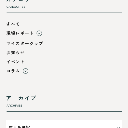
CATEGORIES
すべて
現場レポート
すべて
マイスタークラブ
小浜市
お知らせ
綾部市
イベント
舞鶴市-中
コラム
舞鶴市-東
すべて
舞鶴市-西
利 ri
高浜町
断熱性のこと
アーカイブ
気密性のこと
ARCHIVES