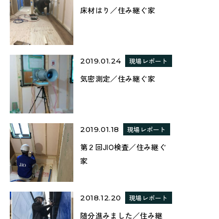
床材はり／住み継ぐ家
2019.01.24
現場レポート
気密測定／住み継ぐ家
2019.01.18
現場レポート
第２回JIO検査／住み継ぐ
家
2018.12.20
現場レポート
随分進みました／住み継