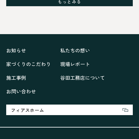
もっとみる
シックブラウンで調和する「家」
ドックランのある「家」
ナチュラルモダンで暮らす家
ネイビーブルーで魅せる家
バラと暮らす12ヶ月の家
ペニンシュラに集う家
リノベーション
リフォーム、リノベーション
上林の「家」
住み継ぐ家
優美な「家」
光に集う家
お知らせ
私たちの想い
再会、熟考の「家」
叶える「家」
和琴の家
家づくりのこだわり
現場レポート
喜びをデザインする家
四角で彩る家
大屋根で包む家
大浦の「家」
家事が楽しくなる家
施工事例
谷田工務店について
家族の声が聞こえる家
家族の時間を紡ぐ家
お問い合わせ
家族ラン欒の家
幸・楽・育の家
快適がずっと続く家
悠然と暮らす「家」
想いをつなぐ家
愛犬と暮らすワンダフルな家
挨拶
断熱性
新築
フィアスホーム
楽しく過ごす「家」
気密性
無駄を無くした「家」
相談会
相談会2023年3月
相談会2023年6月
空間を楽しむ家
竜宮、憩いの「家」