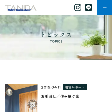
ナビ
谷田工務店のトップページへ移動
トピックス
TOPICS
2019.04.11
現場レポート
お引渡し／住み継ぐ家