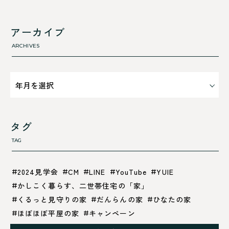
舞鶴市-西
利 ri
高浜町
断熱性のこと
アーカイブ
気密性のこと
ARCHIVES
タグ
TAG
2024見学会
CM
LINE
YouTube
YUIE
かしこく暮らす、二世帯住宅の「家」
くるっと見守りの家
だんらんの家
ひなたの家
ほぼほぼ平屋の家
キャンペーン
グレイッシュでクールな家