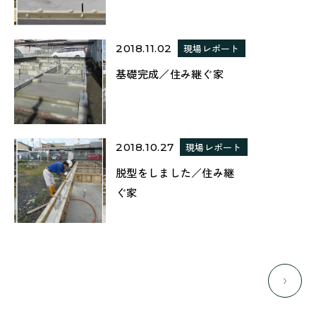
2018.11.02
現場レポート
基礎完成／住み継ぐ家
2018.10.27
現場レポート
脱型をしました／住み継
ぐ家
次の