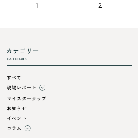
page
page
1
2
カテゴリー
CATEGORIES
すべて
現場レポート
すべて
マイスタークラブ
小浜市
お知らせ
綾部市
イベント
舞鶴市-中
コラム
舞鶴市-東
すべて