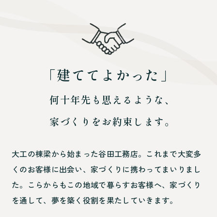
「
建
て
て
よ
か
っ
た
」
何
十
年
先
も
思
え
る
よ
う
な
、
家
づ
く
り
を
お
約
束
し
ま
す
。
「建ててよかった」
何十年先も思えるような、家づくりをお約
大工の棟梁から始まった谷田工務店。
これまで大変多
くのお客様に出会い、
家づくりに携わってまいりまし
た。
こらからもこの地域で暮らすお客様へ、
家づくり
を通して、夢を築く役割を果たしていきます。