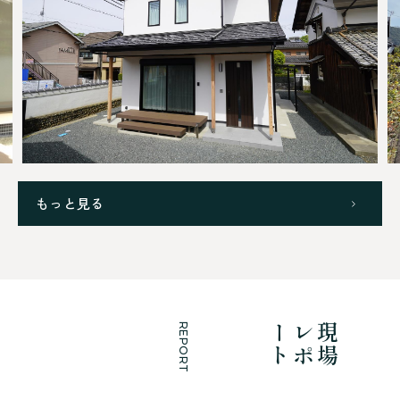
もっと見る
REPORT
ト
現
場
レ
ポ
ー