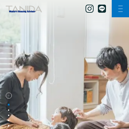
メニ
谷田工務店のトップページへ移動