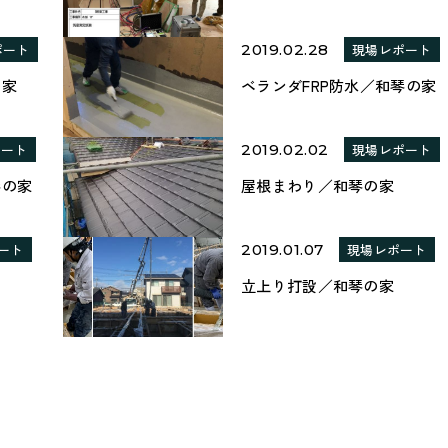
ポート
2019.02.28
現場レポート
の家
ベランダFRP防水／和琴の家
ポート
2019.02.02
現場レポート
琴の家
屋根まわり／和琴の家
ート
2019.01.07
現場レポート
立上り打設／和琴の家