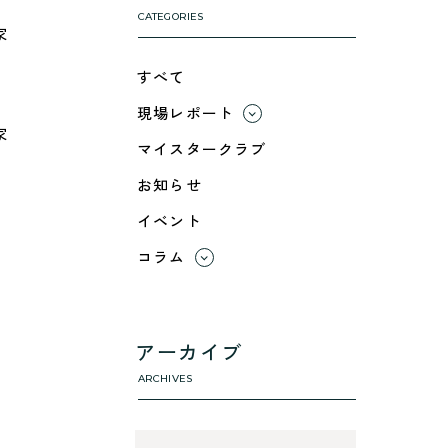
CATEGORIES
家
すべて
現場レポート
家
すべて
マイスタークラブ
小浜市
お知らせ
綾部市
イベント
舞鶴市-中
舞鶴市-東
コラム
舞鶴市-西
すべて
高浜町
利 ri
断熱性のこと
アーカイブ
気密性のこと
ARCHIVES