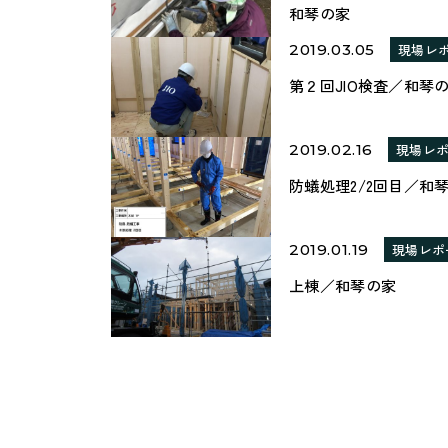
和琴の家
2019.03.05
現場レ
第２回JIO検査／和琴
2019.02.16
現場レ
防蟻処理2/2回目／和
2019.01.19
現場レポ
上棟／和琴の家