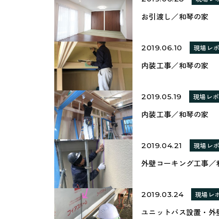
お引渡し／和琴の家
2019.06.10
現場レ
内装工事／和琴の家
2019.05.19
現場レ
内装工事／和琴の家
2019.04.21
現場レ
外壁コーキング工事／
2019.03.24
現場レ
ユニットバス設置・外