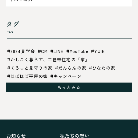
タグ
TAG
2024見学会
CM
LINE
YouTube
YUIE
かしこく暮らす、二世帯住宅の「家」
くるっと見守りの家
だんらんの家
ひなたの家
ほぼほぼ平屋の家
キャンペーン
グレイッシュでクールな家
もっとみる
シックブラウンで調和する「家」
ドックランのある「家」
ナチュラルモダンで暮らす家
ネイビーブルーで魅せる家
バラと暮らす12ヶ月の家
ペニンシュラに集う家
リノベーション
リフォーム、リノベーション
上林の「家」
住み継ぐ家
優美な「家」
光に集う家
お知らせ
私たちの想い