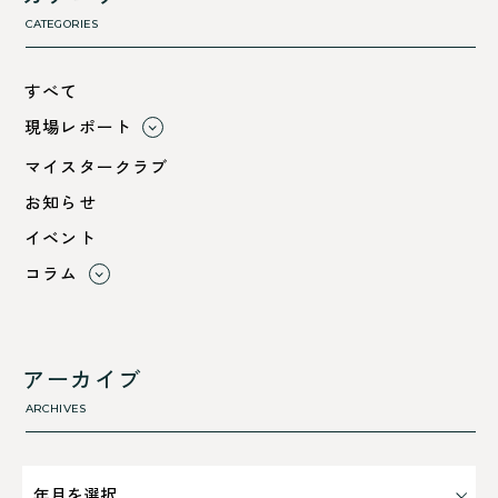
CATEGORIES
すべて
現場レポート
すべて
マイスタークラブ
小浜市
お知らせ
綾部市
イベント
舞鶴市-中
コラム
舞鶴市-東
すべて
舞鶴市-西
利 ri
高浜町
断熱性のこと
アーカイブ
気密性のこと
ARCHIVES