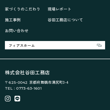
再会、熟考の「家」
叶える「家」
和琴の家
家づくりのこだわり
現場レポート
喜びをデザインする家
四角で彩る家
大屋根で包む家
大浦の「家」
家事が楽しくなる家
施工事例
谷田工務店について
家族の声が聞こえる家
家族の時間を紡ぐ家
お問い合わせ
家族ラン欒の家
幸・楽・育の家
快適がずっと続く家
悠然と暮らす「家」
想いをつなぐ家
愛犬と暮らすワンダフルな家
挨拶
断熱性
新築
フィアスホーム
楽しく過ごす「家」
気密性
無駄を無くした「家」
相談会
相談会2023年3月
相談会2023年6月
空間を楽しむ家
竜宮、憩いの「家」
絶対開放感、平屋の「家」
綺麗キレイな「家」
株式会社谷田工務店
補助金活用
見学会
認定長期優良住宅で建てる「家」
京都府舞鶴市溝尻町3-4
〒625-0042
豊かな時間が流れる家
趣味を楽しむ家
TEL：0773-63-1601
遊び場リビングのある「家」
際立つ白壁の「家」
青葉山麓を眺める家
風と空と土を感じる家
風景を楽しむ家