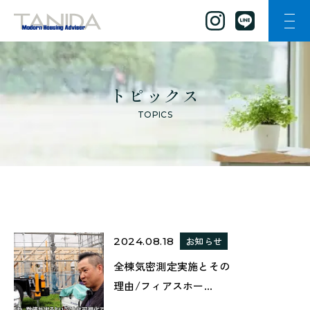
ナビ
谷田工務店のトップページへ移動
トピックス
TOPICS
2024.08.18
お知らせ
全棟気密測定実施とその
理由/フィアスホー...