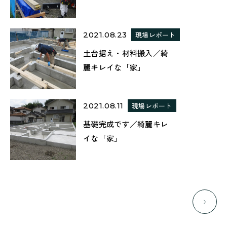
2021.08.23
現場レポート
土台据え・材料搬入／綺
麗キレイな「家」
2021.08.11
現場レポート
基礎完成です／綺麗キレ
イな「家」
次の