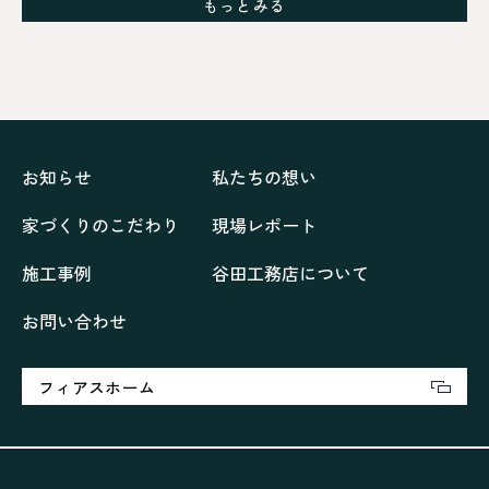
もっとみる
シックブラウンで調和する「家」
ドックランのある「家」
ナチュラルモダンで暮らす家
ネイビーブルーで魅せる家
バラと暮らす12ヶ月の家
ペニンシュラに集う家
リノベーション
リフォーム、リノベーション
上林の「家」
住み継ぐ家
優美な「家」
光に集う家
お知らせ
私たちの想い
再会、熟考の「家」
叶える「家」
和琴の家
家づくりのこだわり
現場レポート
喜びをデザインする家
四角で彩る家
大屋根で包む家
大浦の「家」
家事が楽しくなる家
施工事例
谷田工務店について
家族の声が聞こえる家
家族の時間を紡ぐ家
お問い合わせ
家族ラン欒の家
幸・楽・育の家
快適がずっと続く家
悠然と暮らす「家」
想いをつなぐ家
愛犬と暮らすワンダフルな家
挨拶
断熱性
新築
フィアスホーム
楽しく過ごす「家」
気密性
無駄を無くした「家」
相談会
相談会2023年3月
相談会2023年6月
空間を楽しむ家
竜宮、憩いの「家」