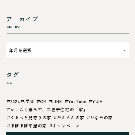
舞鶴市-西
利 ri
高浜町
断熱性のこと
アーカイブ
気密性のこと
ARCHIVES
タグ
TAG
2024見学会
CM
LINE
YouTube
YUIE
かしこく暮らす、二世帯住宅の「家」
くるっと見守りの家
だんらんの家
ひなたの家
ほぼほぼ平屋の家
キャンペーン
グレイッシュでクールな家