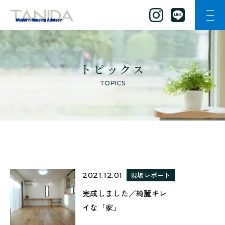
ナビ
谷田工務店のトップページへ移動
トピックス
TOPICS
2021.12.01
現場レポート
完成しました／綺麗キレ
イな「家」