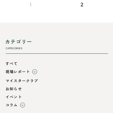
page
page
1
2
カテゴリー
CATEGORIES
すべて
現場レポート
すべて
マイスタークラブ
小浜市
お知らせ
綾部市
イベント
舞鶴市-中
コラム
舞鶴市-東
すべて