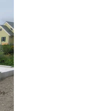
ナチュラルモダンで暮らす家
ネイビーブルーで魅せる家
バラと暮らす12ヶ月の家
ペニンシュラに集う家
リノベーション
リフォーム、リノベーション
上林の「家」
住み継ぐ家
優美な「家」
光に集う家
再会、熟考の「家」
叶える「家」
和琴の家
喜びをデザインする家
四角で彩る家
大屋根で包む家
大浦の「家」
家事が楽しくなる家
家族の声が聞こえる家