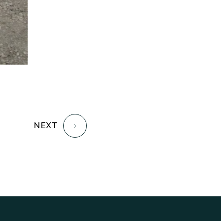
家族の時間を紡ぐ家
家族ラン欒の家
幸・楽・育の家
快適がずっと続く家
悠然と暮らす「家」
想いをつなぐ家
愛犬と暮らすワンダフルな家
挨拶
断熱性
新築
楽しく過ごす「家」
気密性
無駄を無くした「家」
NEXT
相談会
相談会2023年3月
相談会2023年6月
空間を楽しむ家
竜宮、憩いの「家」
絶対開放感、平屋の「家」
綺麗キレイな「家」
補助金活用
見学会