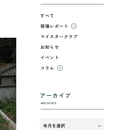
すべて
現場レポート
すべて
マイスタークラブ
小浜市
お知らせ
綾部市
イベント
舞鶴市-中
舞鶴市-東
コラム
舞鶴市-西
すべて
高浜町
利 ri
断熱性のこと
アーカイブ
気密性のこと
ARCHIVES