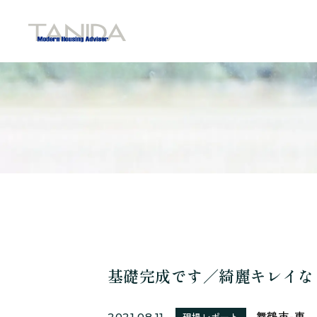
谷田工務店のトップページへ移動
基礎完成です／綺麗キレイな
舞鶴市-東
2021.08.11
現場レポート