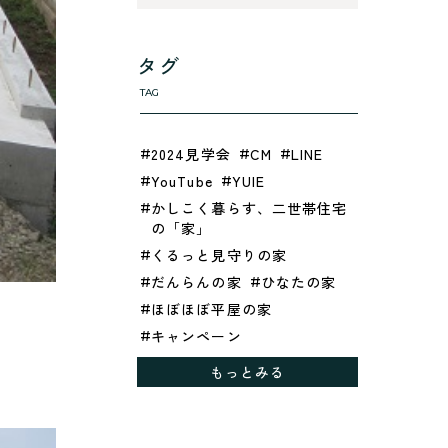
タグ
TAG
2024見学会
CM
LINE
YouTube
YUIE
かしこく暮らす、二世帯住宅
の「家」
くるっと見守りの家
だんらんの家
ひなたの家
ほぼほぼ平屋の家
キャンペーン
グレイッシュでクールな家
もっとみる
シックブラウンで調和する
「家」
ドックランのある「家」