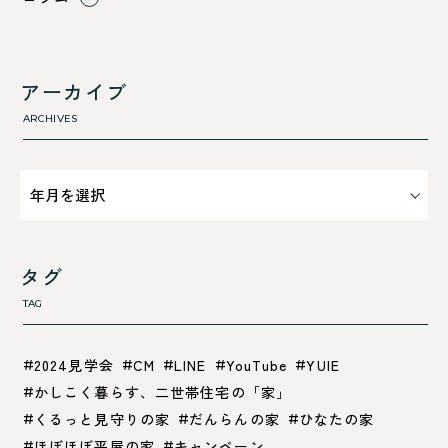
舞鶴市-東
すべて
舞鶴市-西
利 ri
高浜町
断熱性のこと
アーカイブ
気密性のこと
ARCHIVES
タグ
TAG
2024見学会
CM
LINE
YouTube
YUIE
かしこく暮らす、二世帯住宅の「家」
くるっと見守りの家
だんらんの家
ひなたの家
ほぼほぼ平屋の家
キャンペーン