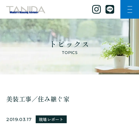
ナビ
谷田工務店のトップページへ移動
トピックス
TOPICS
美装工事／住み継ぐ家
2019.03.17
現場レポート