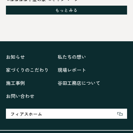
グレイッシュでクールな家
もっとみる
シックブラウンで調和する「家」
ドックランのある「家」
ナチュラルモダンで暮らす家
ネイビーブルーで魅せる家
バラと暮らす12ヶ月の家
ペニンシュラに集う家
リノベーション
リフォーム、リノベーション
上林の「家」
住み継ぐ家
優美な「家」
光に集う家
お知らせ
私たちの想い
再会、熟考の「家」
叶える「家」
和琴の家
家づくりのこだわり
現場レポート
喜びをデザインする家
四角で彩る家
大屋根で包む家
大浦の「家」
家事が楽しくなる家
施工事例
谷田工務店について
家族の声が聞こえる家
家族の時間を紡ぐ家
お問い合わせ
家族ラン欒の家
幸・楽・育の家
快適がずっと続く家
悠然と暮らす「家」
想いをつなぐ家
愛犬と暮らすワンダフルな家
挨拶
断熱性
新築
フィアスホーム
楽しく過ごす「家」
気密性
無駄を無くした「家」
相談会
相談会2023年3月
相談会2023年6月