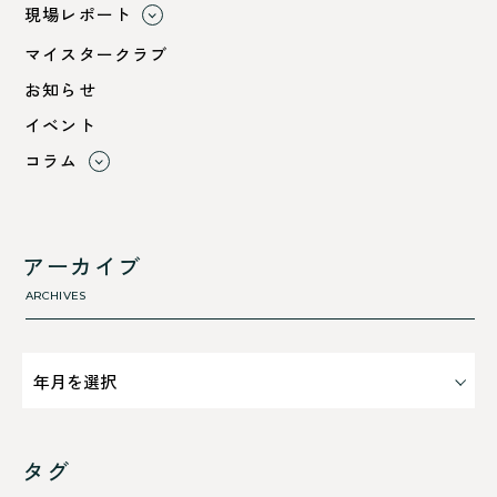
現場レポート
すべて
マイスタークラブ
小浜市
お知らせ
綾部市
イベント
舞鶴市-中
コラム
舞鶴市-東
すべて
舞鶴市-西
利 ri
高浜町
断熱性のこと
アーカイブ
気密性のこと
ARCHIVES
タグ