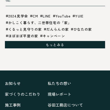
TAG
2024見学会
CM
LINE
YouTube
YUIE
かしこく暮らす、二世帯住宅の「家」
くるっと見守りの家
だんらんの家
ひなたの家
ほぼほぼ平屋の家
キャンペーン
グレイッシュでクールな家
もっとみる
シックブラウンで調和する「家」
ドックランのある「家」
ナチュラルモダンで暮らす家
ネイビーブルーで魅せる家
バラと暮らす12ヶ月の家
ペニンシュラに集う家
リノベーション
リフォーム、リノベーション
上林の「家」
住み継ぐ家
優美な「家」
光に集う家
お知らせ
私たちの想い
再会、熟考の「家」
叶える「家」
和琴の家
家づくりのこだわり
現場レポート
喜びをデザインする家
四角で彩る家
大屋根で包む家
大浦の「家」
家事が楽しくなる家
施工事例
谷田工務店について
家族の声が聞こえる家
家族の時間を紡ぐ家