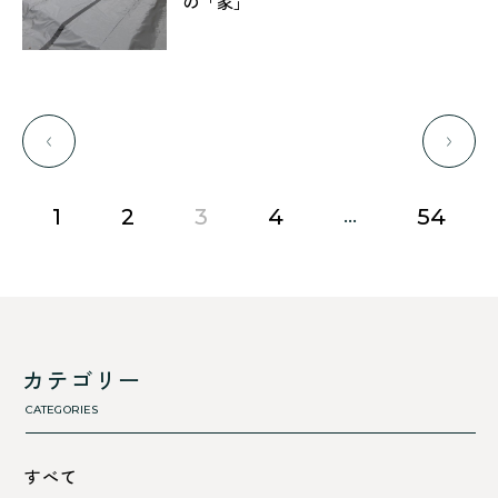
の「家」
前のページに移動する
次の
...
page
page
page
page
page
1
2
3
4
54
カテゴリー
CATEGORIES
すべて