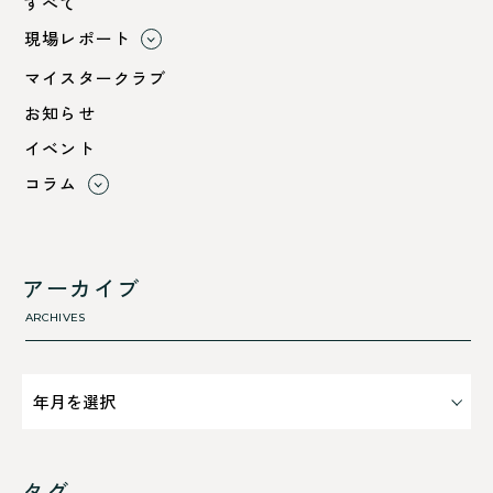
すべて
現場レポート
すべて
マイスタークラブ
小浜市
お知らせ
綾部市
イベント
舞鶴市-中
コラム
舞鶴市-東
すべて
舞鶴市-西
利 ri
高浜町
断熱性のこと
アーカイブ
気密性のこと
ARCHIVES
タグ