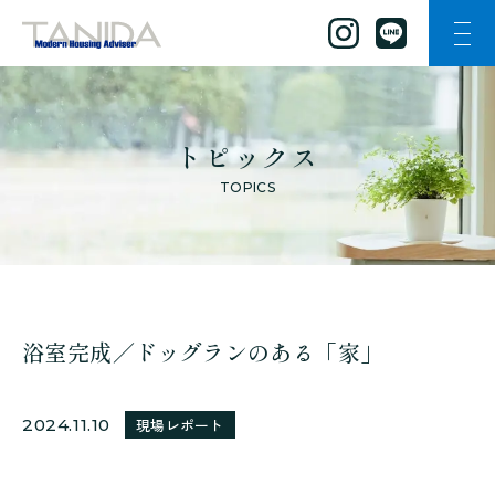
ナビ
谷田工務店のトップページへ移動
トピックス
TOPICS
浴室完成／ドッグランのある「家」
2024.11.10
現場レポート