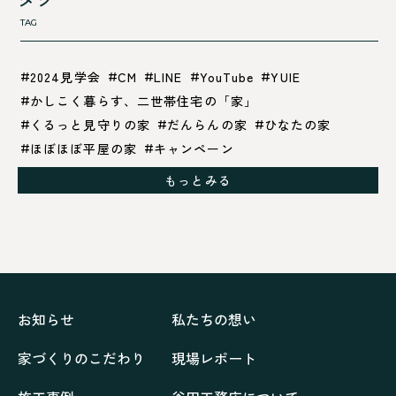
TAG
2024見学会
CM
LINE
YouTube
YUIE
かしこく暮らす、二世帯住宅の「家」
くるっと見守りの家
だんらんの家
ひなたの家
ほぼほぼ平屋の家
キャンペーン
グレイッシュでクールな家
もっとみる
シックブラウンで調和する「家」
ドックランのある「家」
ナチュラルモダンで暮らす家
ネイビーブルーで魅せる家
バラと暮らす12ヶ月の家
ペニンシュラに集う家
リノベーション
リフォーム、リノベーション
上林の「家」
住み継ぐ家
優美な「家」
光に集う家
お知らせ
私たちの想い
再会、熟考の「家」
叶える「家」
和琴の家
家づくりのこだわり
現場レポート
喜びをデザインする家
四角で彩る家
大屋根で包む家
大浦の「家」
家事が楽しくなる家