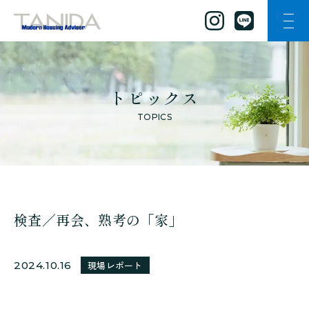
ナビ
谷田工務店のトップページへ移動
トピックス
TOPICS
検査／再会、熟考の「家」
2024.10.16
現場レポート