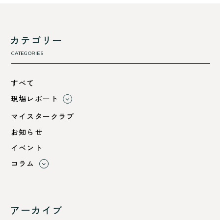
カテゴリー
CATEGORIES
すべて
現場レポート
すべて
マイスタークラブ
小浜市
お知らせ
綾部市
イベント
舞鶴市-中
コラム
舞鶴市-東
すべて
舞鶴市-西
利 ri
高浜町
断熱性のこと
アーカイブ
気密性のこと