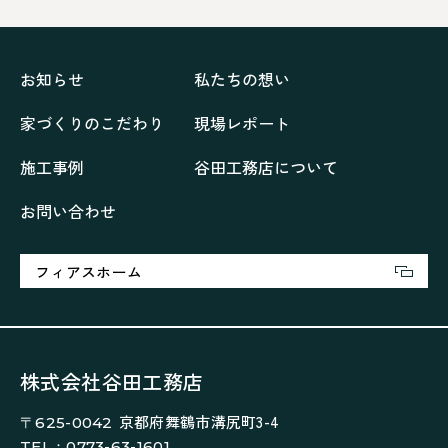
ペニンシュラに集う家
リノベーション
リフォーム、リノベーション
上林の「家」
住み継ぐ家
優美な「家」
光に集う家
お知らせ
私たちの想い
再会、熟考の「家」
叶える「家」
和琴の家
家づくりのこだわり
現場レポート
喜びをデザインする家
四角で彩る家
大屋根で包む家
大浦の「家」
家事が楽しくなる家
施工事例
谷田工務店について
家族の声が聞こえる家
家族の時間を紡ぐ家
お問い合わせ
家族ラン欒の家
幸・楽・育の家
快適がずっと続く家
悠然と暮らす「家」
想いをつなぐ家
愛犬と暮らすワンダフルな家
挨拶
断熱性
新築
フィアスホーム
楽しく過ごす「家」
気密性
無駄を無くした「家」
相談会
相談会2023年3月
相談会2023年6月
空間を楽しむ家
竜宮、憩いの「家」
絶対開放感、平屋の「家」
綺麗キレイな「家」
株式会社谷田工務店
補助金活用
見学会
認定長期優良住宅で建てる「家」
京都府舞鶴市溝尻町3-4
〒625-0042
豊かな時間が流れる家
趣味を楽しむ家
TEL：0773-63-1601