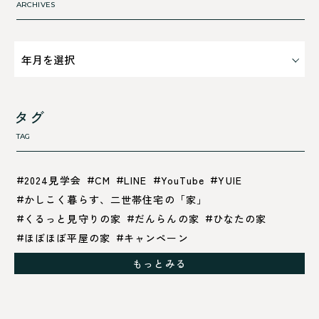
ARCHIVES
タグ
TAG
2024見学会
CM
LINE
YouTube
YUIE
かしこく暮らす、二世帯住宅の「家」
くるっと見守りの家
だんらんの家
ひなたの家
ほぼほぼ平屋の家
キャンペーン
グレイッシュでクールな家
もっとみる
シックブラウンで調和する「家」
ドックランのある「家」
ナチュラルモダンで暮らす家
ネイビーブルーで魅せる家
バラと暮らす12ヶ月の家