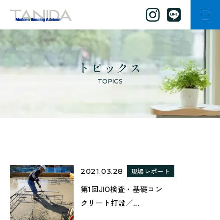
ナビ
谷田工務店のトップページへ移動
トピックス
TOPICS
2021.03.28
現場レポート
第1回JIO検査・基礎コン
クリート打設／...