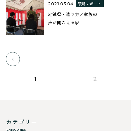
2021.03.04
現場レポート
地鎮祭・遣り方／家族の
声が聞こえる家
前のページに移動する
page
page
1
2
カテゴリー
CATEGORIES