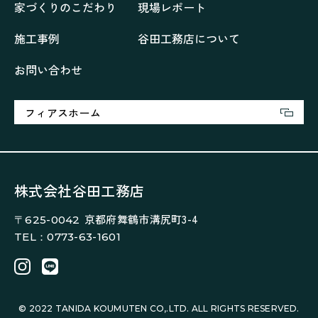
家づくりのこだわり
現場レポート
喜びをデザインする家
四角で彩る家
大屋根で包む家
大浦の「家」
家事が楽しくなる家
施工事例
谷田工務店について
家族の声が聞こえる家
家族の時間を紡ぐ家
お問い合わせ
家族ラン欒の家
幸・楽・育の家
快適がずっと続く家
悠然と暮らす「家」
想いをつなぐ家
愛犬と暮らすワンダフルな家
挨拶
断熱性
新築
フィアスホーム
楽しく過ごす「家」
気密性
無駄を無くした「家」
相談会
相談会2023年3月
相談会2023年6月
空間を楽しむ家
竜宮、憩いの「家」
絶対開放感、平屋の「家」
綺麗キレイな「家」
株式会社谷田工務店
補助金活用
見学会
認定長期優良住宅で建てる「家」
京都府舞鶴市溝尻町3-4
〒625-0042
豊かな時間が流れる家
趣味を楽しむ家
TEL：0773-63-1601
遊び場リビングのある「家」
際立つ白壁の「家」
青葉山麓を眺める家
風と空と土を感じる家
風景を楽しむ家
© 2022 TANIDA KOUMUTEN CO,.LTD. ALL RIGHTS RESERVED.