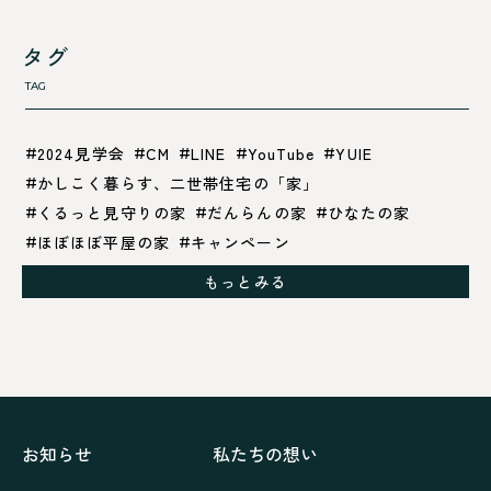
タグ
TAG
2024見学会
CM
LINE
YouTube
YUIE
かしこく暮らす、二世帯住宅の「家」
くるっと見守りの家
だんらんの家
ひなたの家
ほぼほぼ平屋の家
キャンペーン
グレイッシュでクールな家
もっとみる
シックブラウンで調和する「家」
ドックランのある「家」
ナチュラルモダンで暮らす家
ネイビーブルーで魅せる家
バラと暮らす12ヶ月の家
ペニンシュラに集う家
リノベーション
リフォーム、リノベーション
上林の「家」
住み継ぐ家
優美な「家」
光に集う家
お知らせ
私たちの想い
再会、熟考の「家」
叶える「家」
和琴の家