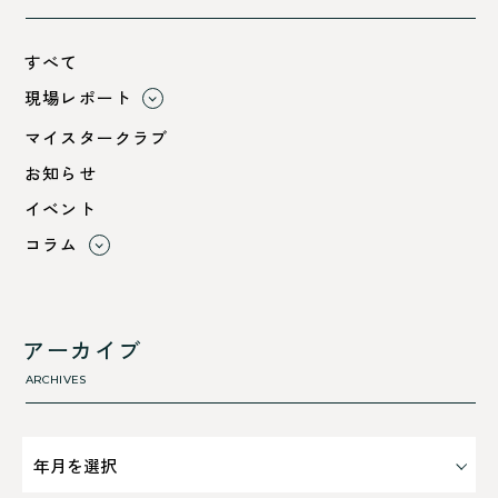
すべて
現場レポート
すべて
マイスタークラブ
小浜市
お知らせ
綾部市
イベント
舞鶴市-中
コラム
舞鶴市-東
すべて
舞鶴市-西
利 ri
高浜町
断熱性のこと
アーカイブ
気密性のこと
ARCHIVES