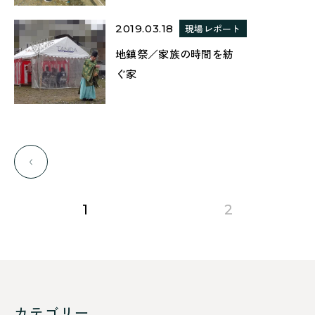
2019.03.18
現場レポート
地鎮祭／家族の時間を紡
ぐ家
前のページに移動する
page
page
1
2
カテゴリー