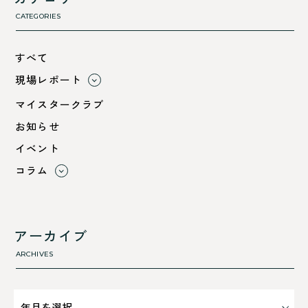
CATEGORIES
すべて
現場レポート
すべて
マイスタークラブ
小浜市
お知らせ
綾部市
イベント
舞鶴市-中
コラム
舞鶴市-東
すべて
舞鶴市-西
利 ri
高浜町
断熱性のこと
アーカイブ
気密性のこと
ARCHIVES