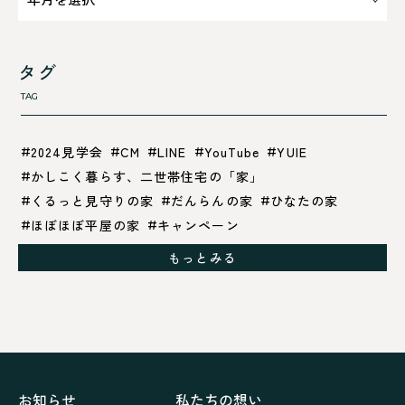
タグ
TAG
2024見学会
CM
LINE
YouTube
YUIE
かしこく暮らす、二世帯住宅の「家」
くるっと見守りの家
だんらんの家
ひなたの家
ほぼほぼ平屋の家
キャンペーン
グレイッシュでクールな家
もっとみる
シックブラウンで調和する「家」
ドックランのある「家」
ナチュラルモダンで暮らす家
ネイビーブルーで魅せる家
バラと暮らす12ヶ月の家
ペニンシュラに集う家
リノベーション
リフォーム、リノベーション
上林の「家」
住み継ぐ家
優美な「家」
光に集う家
お知らせ
私たちの想い