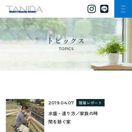
ナビ
谷田工務店のトップページへ移動
トピックス
TOPICS
2019.04.07
現場レポート
水盛・遣り方／家族の時
間を紡ぐ家