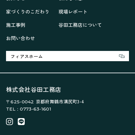
再会、熟考の「家」
叶える「家」
和琴の家
家づくりのこだわり
現場レポート
喜びをデザインする家
四角で彩る家
大屋根で包む家
大浦の「家」
家事が楽しくなる家
施工事例
谷田工務店について
家族の声が聞こえる家
家族の時間を紡ぐ家
お問い合わせ
家族ラン欒の家
幸・楽・育の家
快適がずっと続く家
悠然と暮らす「家」
想いをつなぐ家
愛犬と暮らすワンダフルな家
挨拶
断熱性
新築
フィアスホーム
楽しく過ごす「家」
気密性
無駄を無くした「家」
相談会
相談会2023年3月
相談会2023年6月
空間を楽しむ家
竜宮、憩いの「家」
絶対開放感、平屋の「家」
綺麗キレイな「家」
株式会社谷田工務店
補助金活用
見学会
認定長期優良住宅で建てる「家」
京都府舞鶴市溝尻町3-4
〒625-0042
豊かな時間が流れる家
趣味を楽しむ家
TEL：0773-63-1601
遊び場リビングのある「家」
際立つ白壁の「家」
青葉山麓を眺める家
風と空と土を感じる家
風景を楽しむ家