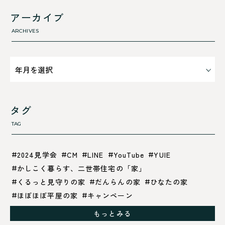
高浜町
断熱性のこと
アーカイブ
気密性のこと
ARCHIVES
タグ
TAG
2024見学会
CM
LINE
YouTube
YUIE
かしこく暮らす、二世帯住宅の「家」
くるっと見守りの家
だんらんの家
ひなたの家
ほぼほぼ平屋の家
キャンペーン
グレイッシュでクールな家
もっとみる
シックブラウンで調和する「家」