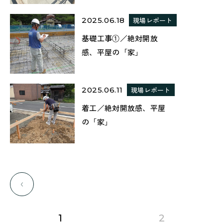
2025.06.18
現場レポート
基礎工事①／絶対開放
感、平屋の「家」
2025.06.11
現場レポート
着工／絶対開放感、平屋
の「家」
前のページに移動する
page
page
1
2