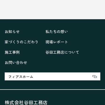
ドックランのある「家」
ナチュラルモダンで暮らす家
ネイビーブルーで魅せる家
バラと暮らす12ヶ月の家
ペニンシュラに集う家
リノベーション
リフォーム、リノベーション
上林の「家」
住み継ぐ家
優美な「家」
光に集う家
お知らせ
私たちの想い
再会、熟考の「家」
叶える「家」
和琴の家
家づくりのこだわり
現場レポート
喜びをデザインする家
四角で彩る家
大屋根で包む家
大浦の「家」
家事が楽しくなる家
施工事例
谷田工務店について
家族の声が聞こえる家
家族の時間を紡ぐ家
お問い合わせ
家族ラン欒の家
幸・楽・育の家
快適がずっと続く家
悠然と暮らす「家」
想いをつなぐ家
愛犬と暮らすワンダフルな家
挨拶
断熱性
新築
フィアスホーム
楽しく過ごす「家」
気密性
無駄を無くした「家」
相談会
相談会2023年3月
相談会2023年6月
空間を楽しむ家
竜宮、憩いの「家」
絶対開放感、平屋の「家」
綺麗キレイな「家」
株式会社谷田工務店