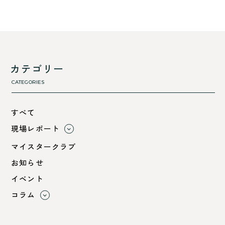
カテゴリー
CATEGORIES
すべて
現場レポート
すべて
マイスタークラブ
小浜市
お知らせ
綾部市
イベント
舞鶴市-中
コラム
舞鶴市-東
すべて
舞鶴市-西
利 ri