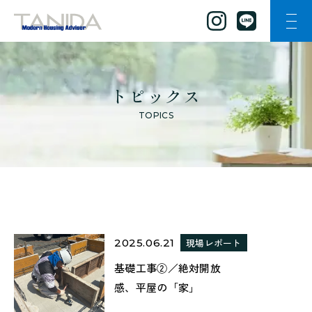
ナビ
谷田工務店のトップページへ移動
トピックス
TOPICS
2025.06.21
現場レポート
基礎工事②／絶対開放
感、平屋の「家」