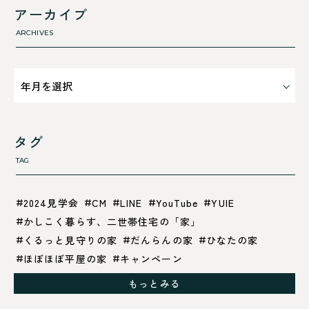
断熱性のこと
アーカイブ
気密性のこと
ARCHIVES
タグ
TAG
2024見学会
CM
LINE
YouTube
YUIE
かしこく暮らす、二世帯住宅の「家」
くるっと見守りの家
だんらんの家
ひなたの家
ほぼほぼ平屋の家
キャンペーン
グレイッシュでクールな家
もっとみる
シックブラウンで調和する「家」