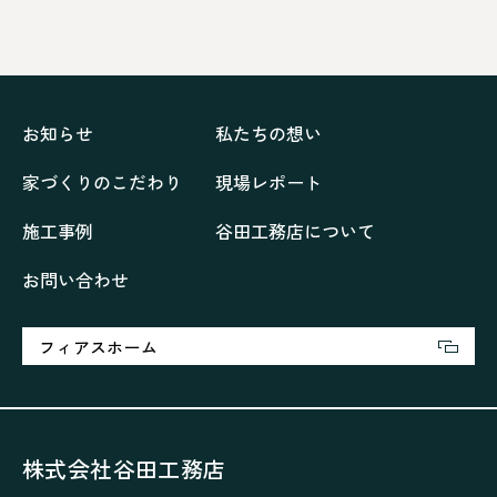
ドックランのある「家」
ナチュラルモダンで暮らす家
ネイビーブルーで魅せる家
バラと暮らす12ヶ月の家
ペニンシュラに集う家
リノベーション
リフォーム、リノベーション
上林の「家」
住み継ぐ家
優美な「家」
光に集う家
お知らせ
私たちの想い
再会、熟考の「家」
叶える「家」
和琴の家
家づくりのこだわり
現場レポート
喜びをデザインする家
四角で彩る家
大屋根で包む家
大浦の「家」
家事が楽しくなる家
施工事例
谷田工務店について
家族の声が聞こえる家
家族の時間を紡ぐ家
お問い合わせ
家族ラン欒の家
幸・楽・育の家
快適がずっと続く家
悠然と暮らす「家」
想いをつなぐ家
愛犬と暮らすワンダフルな家
挨拶
断熱性
新築
フィアスホーム
楽しく過ごす「家」
気密性
無駄を無くした「家」
相談会
相談会2023年3月
相談会2023年6月
空間を楽しむ家
竜宮、憩いの「家」
絶対開放感、平屋の「家」
綺麗キレイな「家」
株式会社谷田工務店
補助金活用
見学会
認定長期優良住宅で建てる「家」