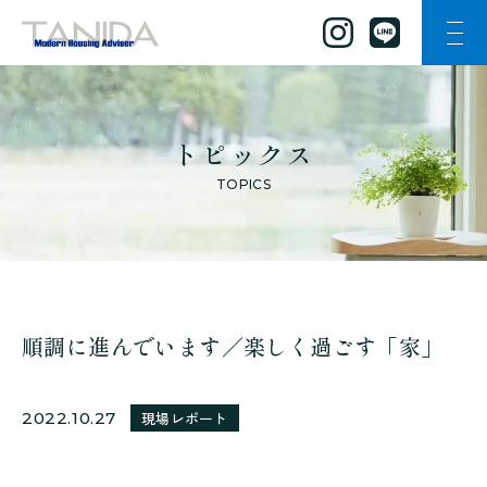
ナビ
谷田工務店のトップページへ移動
トピックス
TOPICS
順調に進んでいます／楽しく過ごす「家」
2022.10.27
現場レポート