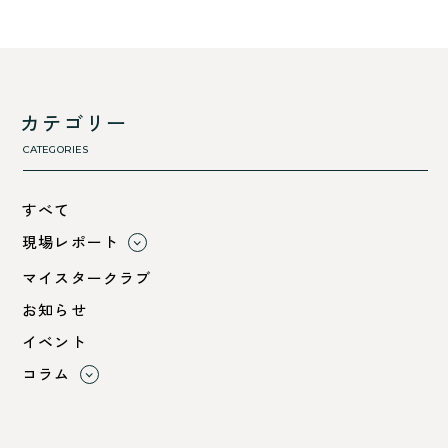
カテゴリー
CATEGORIES
すべて
現場レポート
すべて
マイスタークラブ
小浜市
お知らせ
綾部市
イベント
舞鶴市-中
コラム
舞鶴市-東
すべて
舞鶴市-西
利 ri
高浜町