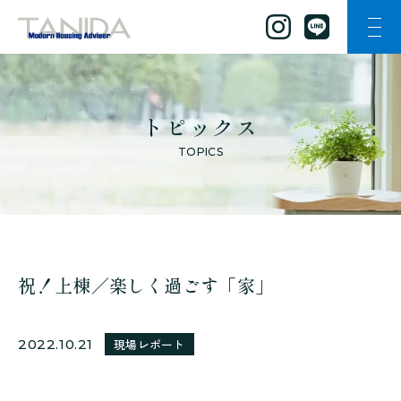
ナビ
谷田工務店のトップページへ移動
トピックス
TOPICS
祝！上棟／楽しく過ごす「家」
2022.10.21
現場レポート