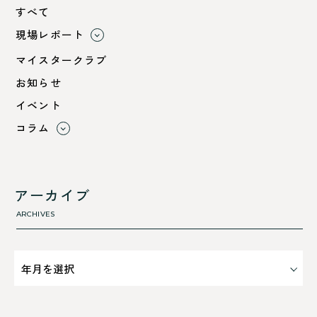
すべて
現場レポート
すべて
マイスタークラブ
小浜市
お知らせ
綾部市
イベント
舞鶴市-中
コラム
舞鶴市-東
すべて
舞鶴市-西
利 ri
高浜町
断熱性のこと
アーカイブ
気密性のこと
ARCHIVES