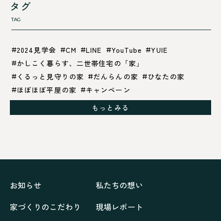
タグ
TAG
2024見学会
CM
LINE
YouTube
YUIE
かしこく暮らす、二世帯住宅の「家」
くるっと見守りの家
だんらんの家
ひなたの家
ほぼほぼ平屋の家
キャンペーン
グレイッシュでクールな家
もっとみる
シックブラウンで調和する「家」
ドックランのある「家」
ナチュラルモダンで暮らす家
ネイビーブルーで魅せる家
バラと暮らす12ヶ月の家
ペニンシュラに集う家
リノベーション
リフォーム、リノベーション
上林の「家」
住み継ぐ家
優美な「家」
光に集う家
お知らせ
私たちの想い
再会、熟考の「家」
叶える「家」
和琴の家
家づくりのこだわり
現場レポート
喜びをデザインする家
四角で彩る家
大屋根で包む家