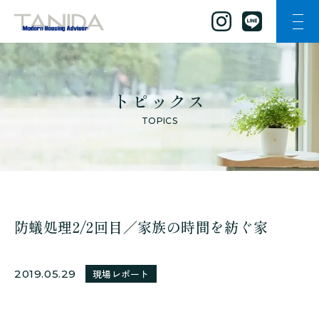
ナビ
谷田工務店のトップページへ移動
トピックス
TOPICS
防蟻処理2/2回目／家族の時間を紡ぐ家
2019.05.29
現場レポート