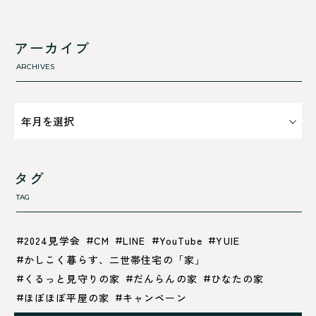
すべて
舞鶴市-西
利 ri
高浜町
断熱性のこと
アーカイブ
気密性のこと
ARCHIVES
タグ
TAG
2024見学会
CM
LINE
YouTube
YUIE
かしこく暮らす、二世帯住宅の「家」
くるっと見守りの家
だんらんの家
ひなたの家
ほぼほぼ平屋の家
キャンペーン