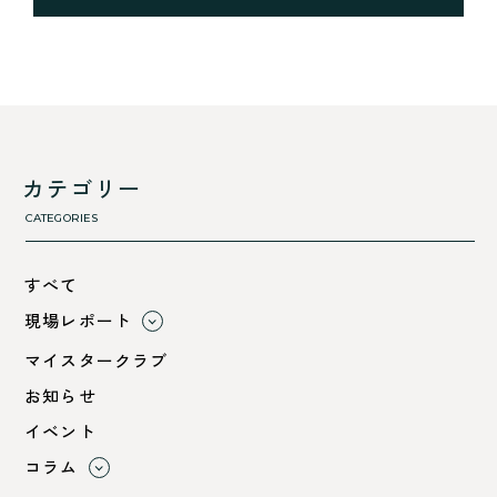
カテゴリー
CATEGORIES
すべて
現場レポート
すべて
マイスタークラブ
小浜市
お知らせ
綾部市
イベント
舞鶴市-中
コラム
舞鶴市-東