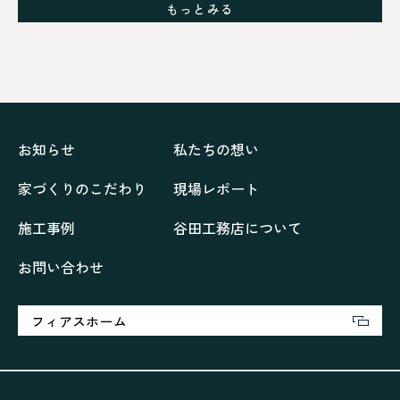
グレイッシュでクールな家
もっとみる
シックブラウンで調和する「家」
ドックランのある「家」
ナチュラルモダンで暮らす家
ネイビーブルーで魅せる家
バラと暮らす12ヶ月の家
ペニンシュラに集う家
リノベーション
リフォーム、リノベーション
上林の「家」
住み継ぐ家
優美な「家」
光に集う家
お知らせ
私たちの想い
再会、熟考の「家」
叶える「家」
和琴の家
家づくりのこだわり
現場レポート
喜びをデザインする家
四角で彩る家
大屋根で包む家
大浦の「家」
家事が楽しくなる家
施工事例
谷田工務店について
家族の声が聞こえる家
家族の時間を紡ぐ家
お問い合わせ
家族ラン欒の家
幸・楽・育の家
快適がずっと続く家
悠然と暮らす「家」
想いをつなぐ家
愛犬と暮らすワンダフルな家
挨拶
断熱性
新築
フィアスホーム
楽しく過ごす「家」
気密性
無駄を無くした「家」
相談会
相談会2023年3月
相談会2023年6月
空間を楽しむ家
竜宮、憩いの「家」