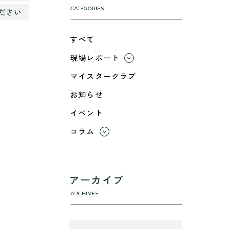
CATEGORIES
ださい
すべて
現場レポート
すべて
マイスタークラブ
小浜市
お知らせ
綾部市
イベント
舞鶴市-中
舞鶴市-東
コラム
舞鶴市-西
すべて
高浜町
利 ri
断熱性のこと
アーカイブ
気密性のこと
ARCHIVES