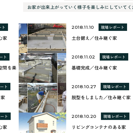
お家が出来上がっていく様子を楽しみにしていてく
ート
2018.11.10
現場レポート
む家
土台据え／住み継ぐ家
ート
2018.11.02
現場レポート
空間を楽
基礎完成／住み継ぐ家
ポート
2018.10.27
現場レポート
む家
脱型をしました／住み継ぐ家
ポート
2018.10.20
現場レポート
む家
リビングコンテナのある家