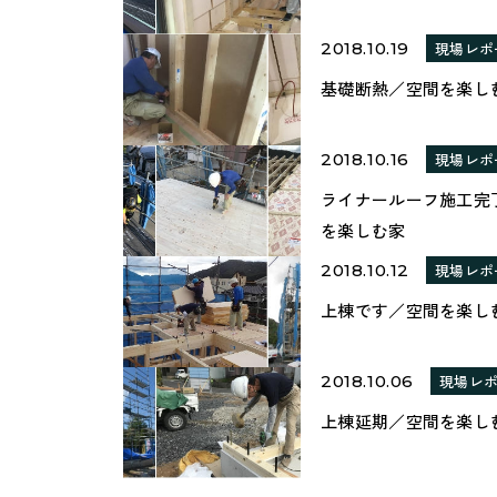
2018.10.19
現場レポ
基礎断熱／空間を楽し
2018.10.16
現場レポ
ライナールーフ施工完
を楽しむ家
2018.10.12
現場レポ
上棟です／空間を楽し
2018.10.06
現場レ
上棟延期／空間を楽し