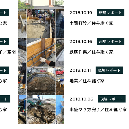
ート
2018.10.19
現場レポート
む家
土間打設／住み継ぐ家
ート
2018.10.16
現場レポート
了／空間
鉄筋作業／住み継ぐ家
ート
2018.10.11
現場レポート
む家
地業／住み継ぐ家
ポート
2018.10.06
現場レポート
む家
水盛やり方完了／住み継ぐ家