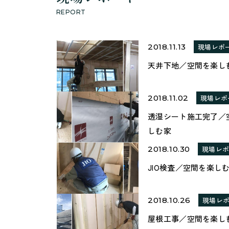
REPORT
2018.11.13
現場レポ
天井下地／空間を楽し
2018.11.02
現場レポ
透湿シート施工完了／
しむ家
2018.10.30
現場レ
JIO検査／空間を楽し
2018.10.26
現場レ
屋根工事／空間を楽し