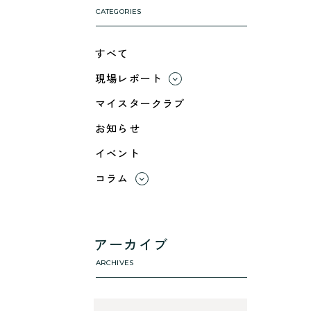
CATEGORIES
すべて
現場レポート
すべて
マイスタークラブ
小浜市
お知らせ
綾部市
イベント
舞鶴市-中
舞鶴市-東
コラム
舞鶴市-西
すべて
高浜町
利 ri
断熱性のこと
アーカイブ
気密性のこと
ARCHIVES