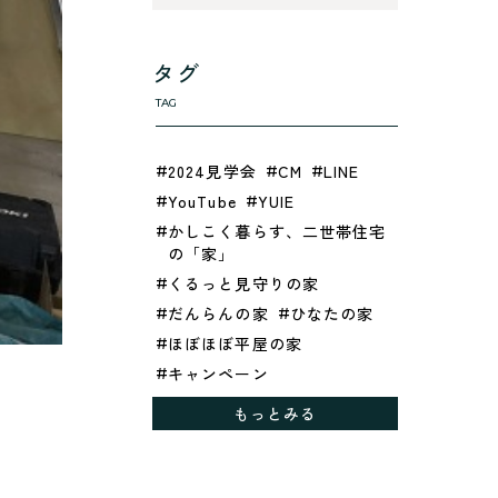
タグ
TAG
2024見学会
CM
LINE
YouTube
YUIE
かしこく暮らす、二世帯住宅
の「家」
くるっと見守りの家
だんらんの家
ひなたの家
ほぼほぼ平屋の家
キャンペーン
グレイッシュでクールな家
もっとみる
シックブラウンで調和する
「家」
ドックランのある「家」