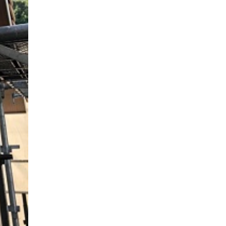
家族の時間を紡ぐ家
家族ラン欒の家
幸・楽・育の家
快適がずっと続く家
悠然と暮らす「家」
想いをつなぐ家
愛犬と暮らすワンダフルな家
挨拶
断熱性
新築
楽しく過ごす「家」
気密性
無駄を無くした「家」
相談会
相談会2023年3月
相談会2023年6月
空間を楽しむ家
竜宮、憩いの「家」
絶対開放感、平屋の「家」
綺麗キレイな「家」
補助金活用
見学会