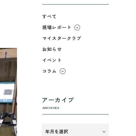
すべて
現場レポート
すべて
マイスタークラブ
小浜市
お知らせ
綾部市
イベント
舞鶴市-中
舞鶴市-東
コラム
舞鶴市-西
すべて
高浜町
利 ri
断熱性のこと
アーカイブ
気密性のこと
ARCHIVES