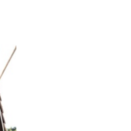
ナチュラルモダンで暮らす家
ネイビーブルーで魅せる家
バラと暮らす12ヶ月の家
ペニンシュラに集う家
リノベーション
リフォーム、リノベーション
上林の「家」
住み継ぐ家
優美な「家」
光に集う家
再会、熟考の「家」
叶える「家」
和琴の家
喜びをデザインする家
四角で彩る家
大屋根で包む家
大浦の「家」
家事が楽しくなる家
家族の声が聞こえる家