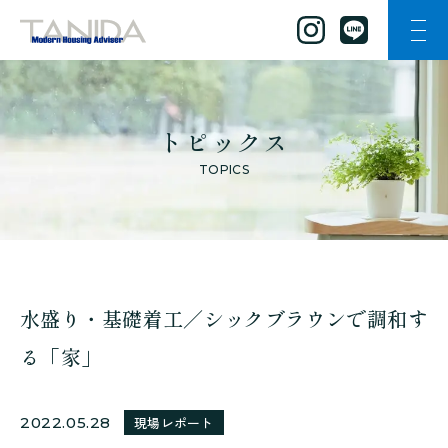
ナビ
谷田工務店のトップページへ移動
トピックス
TOPICS
水盛り・基礎着工／シックブラウンで調和す
る「家」
2022.05.28
現場レポート