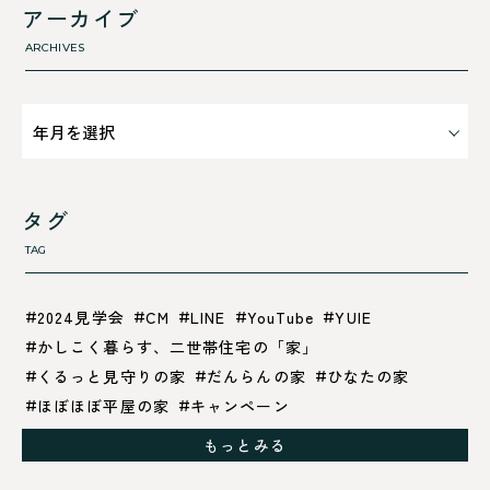
断熱性のこと
アーカイブ
気密性のこと
ARCHIVES
タグ
TAG
2024見学会
CM
LINE
YouTube
YUIE
かしこく暮らす、二世帯住宅の「家」
くるっと見守りの家
だんらんの家
ひなたの家
ほぼほぼ平屋の家
キャンペーン
グレイッシュでクールな家
もっとみる
シックブラウンで調和する「家」