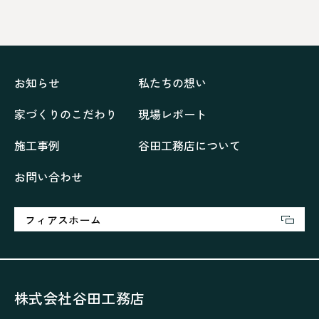
ドックランのある「家」
ナチュラルモダンで暮らす家
ネイビーブルーで魅せる家
バラと暮らす12ヶ月の家
ペニンシュラに集う家
リノベーション
リフォーム、リノベーション
上林の「家」
住み継ぐ家
優美な「家」
光に集う家
お知らせ
私たちの想い
再会、熟考の「家」
叶える「家」
和琴の家
家づくりのこだわり
現場レポート
喜びをデザインする家
四角で彩る家
大屋根で包む家
大浦の「家」
家事が楽しくなる家
施工事例
谷田工務店について
家族の声が聞こえる家
家族の時間を紡ぐ家
お問い合わせ
家族ラン欒の家
幸・楽・育の家
快適がずっと続く家
悠然と暮らす「家」
想いをつなぐ家
愛犬と暮らすワンダフルな家
挨拶
断熱性
新築
フィアスホーム
楽しく過ごす「家」
気密性
無駄を無くした「家」
相談会
相談会2023年3月
相談会2023年6月
空間を楽しむ家
竜宮、憩いの「家」
絶対開放感、平屋の「家」
綺麗キレイな「家」
株式会社谷田工務店
補助金活用
見学会
認定長期優良住宅で建てる「家」