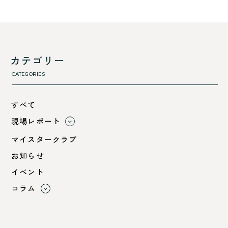
カテゴリー
CATEGORIES
すべて
現場レポート
すべて
マイスタークラブ
小浜市
お知らせ
綾部市
イベント
舞鶴市-中
コラム
舞鶴市-東
すべて
舞鶴市-西
利 ri
高浜町