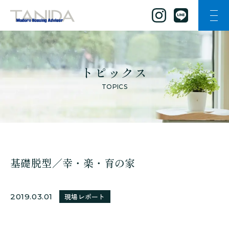
ナビ
谷田工務店のトップページへ移動
トピックス
TOPICS
基礎脱型／幸・楽・育の家
2019.03.01
現場レポート