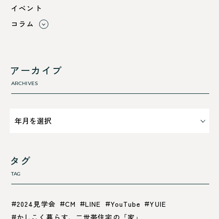
綾部市
イベント
舞鶴市-中
コラム
舞鶴市-東
すべて
舞鶴市-西
利 ri
高浜町
断熱性のこと
アーカイブ
気密性のこと
ARCHIVES
タグ
TAG
2024見学会
CM
LINE
YouTube
YUIE
かしこく暮らす、二世帯住宅の「家」