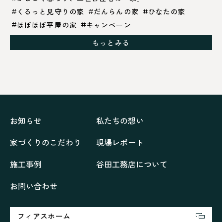
くるっと見守りの家
だんらんの家
ひなたの家
ほぼほぼ平屋の家
キャンペーン
グレイッシュでクールな家
もっとみる
シックブラウンで調和する「家」
ドックランのある「家」
ナチュラルモダンで暮らす家
ネイビーブルーで魅せる家
バラと暮らす12ヶ月の家
ペニンシュラに集う家
リノベーション
リフォーム、リノベーション
上林の「家」
住み継ぐ家
優美な「家」
光に集う家
お知らせ
私たちの想い
再会、熟考の「家」
叶える「家」
和琴の家
家づくりのこだわり
現場レポート
喜びをデザインする家
四角で彩る家
大屋根で包む家
大浦の「家」
家事が楽しくなる家
施工事例
谷田工務店について
家族の声が聞こえる家
家族の時間を紡ぐ家
お問い合わせ
家族ラン欒の家
幸・楽・育の家
快適がずっと続く家
悠然と暮らす「家」
想いをつなぐ家
愛犬と暮らすワンダフルな家
挨拶
断熱性
新築
フィアスホーム