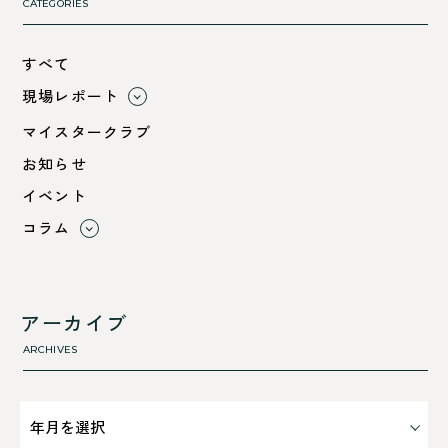
CATEGORIES
すべて
現場レポート
すべて
マイスタークラブ
小浜市
お知らせ
綾部市
イベント
舞鶴市-中
コラム
舞鶴市-東
すべて
舞鶴市-西
利 ri
高浜町
断熱性のこと
アーカイブ
気密性のこと
ARCHIVES