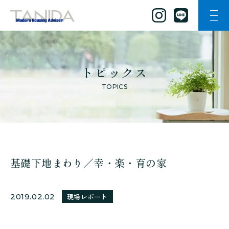
ナビ
谷田工務店のトップページへ移動
トピックス
TOPICS
基礎下地まわり／幸・楽・育の家
2019.02.02
現場レポート