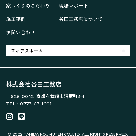
家づくりのこだわり
現場レポート
喜びをデザインする家
四角で彩る家
大屋根で包む家
大浦の「家」
家事が楽しくなる家
施工事例
谷田工務店について
家族の声が聞こえる家
家族の時間を紡ぐ家
お問い合わせ
家族ラン欒の家
幸・楽・育の家
快適がずっと続く家
悠然と暮らす「家」
想いをつなぐ家
愛犬と暮らすワンダフルな家
挨拶
断熱性
新築
フィアスホーム
楽しく過ごす「家」
気密性
無駄を無くした「家」
相談会
相談会2023年3月
相談会2023年6月
空間を楽しむ家
竜宮、憩いの「家」
絶対開放感、平屋の「家」
綺麗キレイな「家」
株式会社谷田工務店
補助金活用
見学会
認定長期優良住宅で建てる「家」
京都府舞鶴市溝尻町3-4
〒625-0042
豊かな時間が流れる家
趣味を楽しむ家
TEL：0773-63-1601
遊び場リビングのある「家」
際立つ白壁の「家」
青葉山麓を眺める家
風と空と土を感じる家
風景を楽しむ家
© 2022 TANIDA KOUMUTEN CO,.LTD. ALL RIGHTS RESERVED.