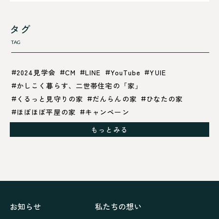
タグ
TAG
2024見学会
CM
LINE
YouTube
YUIE
かしこく暮らす、二世帯住宅の「家」
くるっと見守りの家
だんらんの家
ひなたの家
ほぼほぼ平屋の家
キャンペーン
グレイッシュでクールな家
もっとみる
シックブラウンで調和する「家」
ドックランのある「家」
ナチュラルモダンで暮らす家
ネイビーブルーで魅せる家
バラと暮らす12ヶ月の家
ペニンシュラに集う家
リノベーション
リフォーム、リノベーション
上林の「家」
住み継ぐ家
優美な「家」
光に集う家
お知らせ
私たちの想い
再会、熟考の「家」
叶える「家」
和琴の家