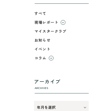
すべて
現場レポート
すべて
マイスタークラブ
小浜市
お知らせ
綾部市
イベント
舞鶴市-中
舞鶴市-東
コラム
舞鶴市-西
すべて
高浜町
利 ri
断熱性のこと
アーカイブ
気密性のこと
ARCHIVES