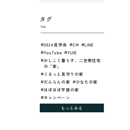
タグ
TAG
2024見学会
CM
LINE
YouTube
YUIE
かしこく暮らす、二世帯住宅
の「家」
くるっと見守りの家
だんらんの家
ひなたの家
ほぼほぼ平屋の家
キャンペーン
グレイッシュでクールな家
もっとみる
シックブラウンで調和する
「家」
ドックランのある「家」