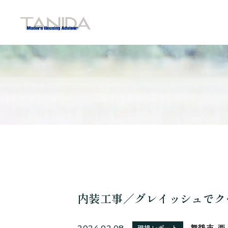
谷田工務店のトップページへ移動
内装工事／グレイッシュでク
舞鶴市-西
2024.02.08
現場レポート