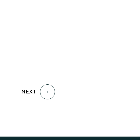
認定長期優良住宅で建てる
「家」
豊かな時間が流れる家
趣味を楽しむ家
遊び場リビングのある「家」
際立つ白壁の「家」
青葉山麓を眺める家
風と空と土を感じる家
風景を楽しむ家
NEXT