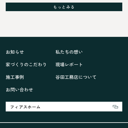
グレイッシュでクールな家
もっとみる
シックブラウンで調和する「家」
ドックランのある「家」
ナチュラルモダンで暮らす家
ネイビーブルーで魅せる家
バラと暮らす12ヶ月の家
ペニンシュラに集う家
リノベーション
リフォーム、リノベーション
上林の「家」
住み継ぐ家
優美な「家」
光に集う家
お知らせ
私たちの想い
再会、熟考の「家」
叶える「家」
和琴の家
家づくりのこだわり
現場レポート
喜びをデザインする家
四角で彩る家
大屋根で包む家
大浦の「家」
家事が楽しくなる家
施工事例
谷田工務店について
家族の声が聞こえる家
家族の時間を紡ぐ家
お問い合わせ
家族ラン欒の家
幸・楽・育の家
快適がずっと続く家
悠然と暮らす「家」
想いをつなぐ家
愛犬と暮らすワンダフルな家
挨拶
断熱性
新築
フィアスホーム
楽しく過ごす「家」
気密性
無駄を無くした「家」
相談会
相談会2023年3月
相談会2023年6月
空間を楽しむ家
竜宮、憩いの「家」