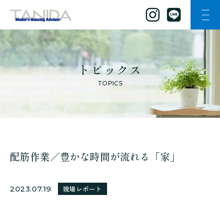
ナビ
谷田工務店のトップページへ移動
トピックス
TOPICS
配筋作業／豊かな時間が流れる「家」
2023.07.19
現場レポート