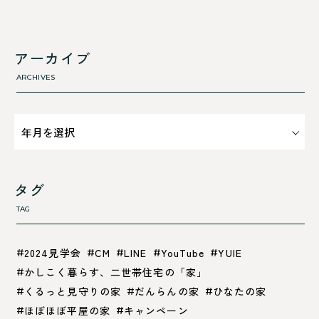
すべて
舞鶴市-西
利 ri
高浜町
断熱性のこと
アーカイブ
気密性のこと
ARCHIVES
タグ
TAG
2024見学会
CM
LINE
YouTube
YUIE
かしこく暮らす、二世帯住宅の「家」
くるっと見守りの家
だんらんの家
ひなたの家
ほぼほぼ平屋の家
キャンペーン