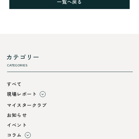
一覧へ戻る
カテゴリー
CATEGORIES
すべて
現場レポート
すべて
マイスタークラブ
小浜市
お知らせ
綾部市
イベント
舞鶴市-中
コラム
舞鶴市-東