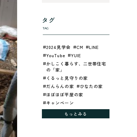
タグ
TAG
2024見学会
CM
LINE
YouTube
YUIE
かしこく暮らす、二世帯住宅
の「家」
くるっと見守りの家
だんらんの家
ひなたの家
ほぼほぼ平屋の家
キャンペーン
グレイッシュでクールな家
もっとみる
シックブラウンで調和する
「家」
ドックランのある「家」