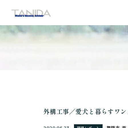
谷田工務店のトップページへ移動
外構工事／愛犬と暮らすワン
舞鶴市-西
2020.06.23
現場レポート