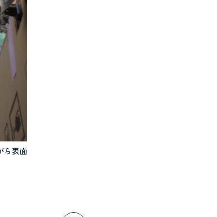
ナチュラルモダンで暮らす家
ネイビーブルーで魅せる家
バラと暮らす12ヶ月の家
ペニンシュラに集う家
リノベーション
リフォーム、リノベーション
上林の「家」
住み継ぐ家
優美な「家」
光に集う家
再会、熟考の「家」
叶える「家」
和琴の家
喜びをデザインする家
がら表面
四角で彩る家
大屋根で包む家
大浦の「家」
家事が楽しくなる家
家族の声が聞こえる家