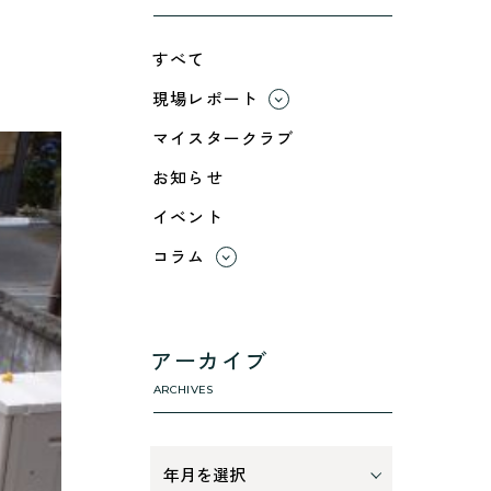
すべて
現場レポート
すべて
マイスタークラブ
小浜市
お知らせ
綾部市
イベント
舞鶴市-中
舞鶴市-東
コラム
舞鶴市-西
すべて
高浜町
利 ri
断熱性のこと
アーカイブ
気密性のこと
ARCHIVES