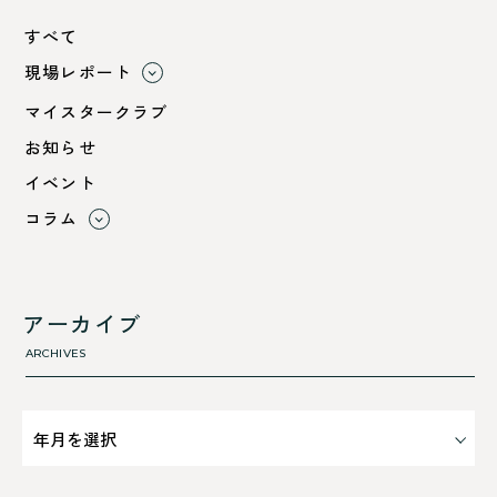
すべて
現場レポート
すべて
マイスタークラブ
小浜市
お知らせ
綾部市
イベント
舞鶴市-中
コラム
舞鶴市-東
すべて
舞鶴市-西
利 ri
高浜町
断熱性のこと
アーカイブ
気密性のこと
ARCHIVES