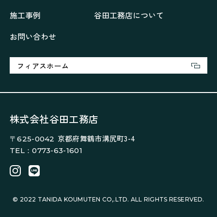
大浦の「家」
家事が楽しくなる家
施工事例
谷田工務店について
家族の声が聞こえる家
家族の時間を紡ぐ家
お問い合わせ
家族ラン欒の家
幸・楽・育の家
快適がずっと続く家
悠然と暮らす「家」
想いをつなぐ家
愛犬と暮らすワンダフルな家
挨拶
断熱性
新築
フィアスホーム
楽しく過ごす「家」
気密性
無駄を無くした「家」
相談会
相談会2023年3月
相談会2023年6月
空間を楽しむ家
竜宮、憩いの「家」
絶対開放感、平屋の「家」
綺麗キレイな「家」
株式会社谷田工務店
補助金活用
見学会
認定長期優良住宅で建てる「家」
京都府舞鶴市溝尻町3-4
〒625-0042
豊かな時間が流れる家
趣味を楽しむ家
TEL：0773-63-1601
遊び場リビングのある「家」
際立つ白壁の「家」
青葉山麓を眺める家
風と空と土を感じる家
風景を楽しむ家
© 2022 TANIDA KOUMUTEN CO,.LTD. ALL RIGHTS RESERVED.