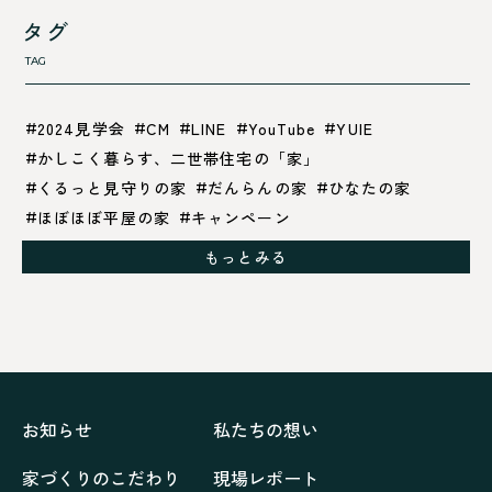
タグ
TAG
2024見学会
CM
LINE
YouTube
YUIE
かしこく暮らす、二世帯住宅の「家」
くるっと見守りの家
だんらんの家
ひなたの家
ほぼほぼ平屋の家
キャンペーン
グレイッシュでクールな家
もっとみる
シックブラウンで調和する「家」
ドックランのある「家」
ナチュラルモダンで暮らす家
ネイビーブルーで魅せる家
バラと暮らす12ヶ月の家
ペニンシュラに集う家
リノベーション
リフォーム、リノベーション
上林の「家」
住み継ぐ家
優美な「家」
光に集う家
お知らせ
私たちの想い
再会、熟考の「家」
叶える「家」
和琴の家
家づくりのこだわり
現場レポート
喜びをデザインする家
四角で彩る家
大屋根で包む家