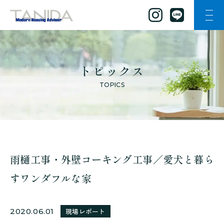
ナビ
谷田工務店のトップページへ移動
トピックス
TOPICS
雨樋工事・外壁コーキング工事／愛犬と暮ら
すワンダフルな家
2020.06.01
現場レポート