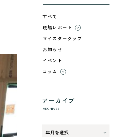
すべて
現場レポート
すべて
マイスタークラブ
小浜市
お知らせ
綾部市
イベント
舞鶴市-中
舞鶴市-東
コラム
舞鶴市-西
すべて
高浜町
利 ri
断熱性のこと
アーカイブ
気密性のこと
ARCHIVES