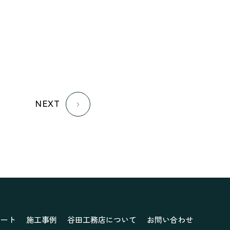
ナチュラルモダンで暮らす家
ネイビーブルーで魅せる家
バラと暮らす12ヶ月の家
ペニンシュラに集う家
リノベーション
リフォーム、リノベーション
上林の「家」
住み継ぐ家
NEXT
優美な「家」
光に集う家
再会、熟考の「家」
叶える「家」
和琴の家
喜びをデザインする家
四角で彩る家
大屋根で包む家
大浦の「家」
家事が楽しくなる家
家族の声が聞こえる家
ポート
施工事例
谷田工務店について
お問い合わせ