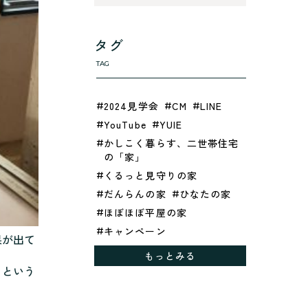
タグ
TAG
2024見学会
CM
LINE
YouTube
YUIE
かしこく暮らす、二世帯住宅
の「家」
くるっと見守りの家
だんらんの家
ひなたの家
ほぼほぼ平屋の家
キャンペーン
果が出て
グレイッシュでクールな家
もっとみる
シックブラウンで調和する
るという
「家」
ドックランのある「家」