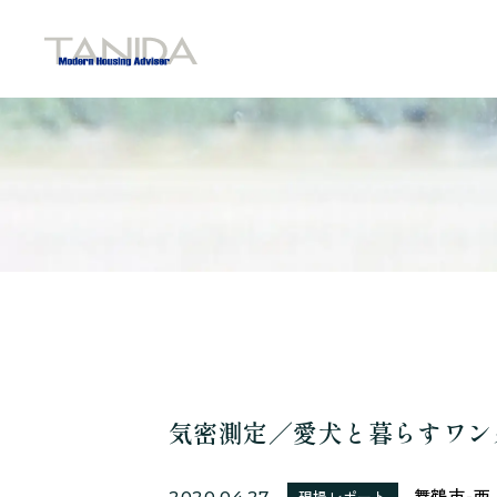
谷田工務店のトップページへ移動
気密測定／愛犬と暮らすワン
舞鶴市-西
2020.04.27
現場レポート