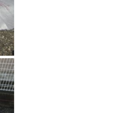
認定長期優良住宅で建てる
「家」
豊かな時間が流れる家
趣味を楽しむ家
遊び場リビングのある「家」
際立つ白壁の「家」
青葉山麓を眺める家
風と空と土を感じる家
風景を楽しむ家