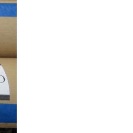
ナチュラルモダンで暮らす家
ネイビーブルーで魅せる家
バラと暮らす12ヶ月の家
ペニンシュラに集う家
リノベーション
リフォーム、リノベーション
上林の「家」
住み継ぐ家
優美な「家」
光に集う家
再会、熟考の「家」
叶える「家」
和琴の家
喜びをデザインする家
四角で彩る家
大屋根で包む家
大浦の「家」
家事が楽しくなる家
家族の声が聞こえる家