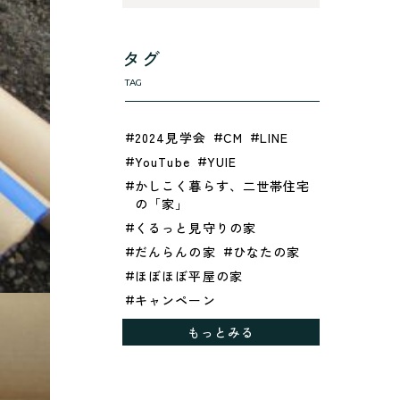
タグ
TAG
2024見学会
CM
LINE
YouTube
YUIE
かしこく暮らす、二世帯住宅
の「家」
くるっと見守りの家
だんらんの家
ひなたの家
ほぼほぼ平屋の家
キャンペーン
グレイッシュでクールな家
もっとみる
シックブラウンで調和する
「家」
ドックランのある「家」