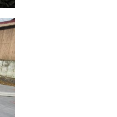
家族の時間を紡ぐ家
家族ラン欒の家
幸・楽・育の家
快適がずっと続く家
悠然と暮らす「家」
想いをつなぐ家
愛犬と暮らすワンダフルな家
挨拶
断熱性
新築
楽しく過ごす「家」
気密性
無駄を無くした「家」
相談会
相談会2023年3月
相談会2023年6月
空間を楽しむ家
竜宮、憩いの「家」
絶対開放感、平屋の「家」
綺麗キレイな「家」
補助金活用
見学会