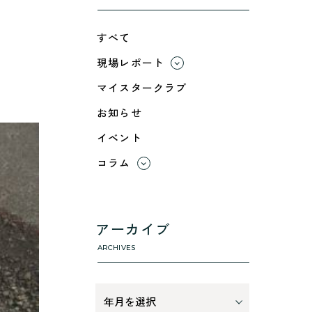
すべて
現場レポート
すべて
マイスタークラブ
小浜市
お知らせ
綾部市
イベント
舞鶴市-中
舞鶴市-東
コラム
舞鶴市-西
すべて
高浜町
利 ri
断熱性のこと
アーカイブ
気密性のこと
ARCHIVES