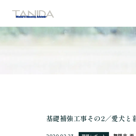
谷田工務店のトップページへ移動
基礎補強工事その2／愛犬と
舞鶴市-西
2020.02.23
現場レポート