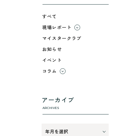
すべて
現場レポート
すべて
マイスタークラブ
小浜市
お知らせ
綾部市
イベント
舞鶴市-中
舞鶴市-東
コラム
舞鶴市-西
すべて
高浜町
利 ri
断熱性のこと
アーカイブ
気密性のこと
ARCHIVES