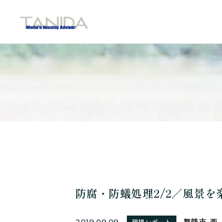
谷田工務店のトップページへ移動
防腐・防蟻処理2/2／風景を
舞鶴市-西
2019.09.09
現場レポート