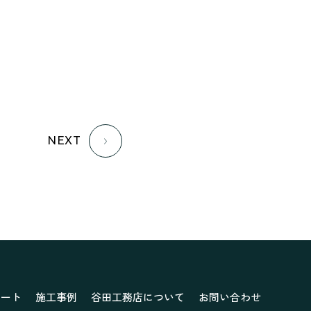
ナチュラルモダンで暮らす家
ネイビーブルーで魅せる家
バラと暮らす12ヶ月の家
ペニンシュラに集う家
リノベーション
リフォーム、リノベーション
上林の「家」
住み継ぐ家
NEXT
優美な「家」
光に集う家
再会、熟考の「家」
叶える「家」
和琴の家
喜びをデザインする家
四角で彩る家
大屋根で包む家
大浦の「家」
家事が楽しくなる家
家族の声が聞こえる家
ポート
施工事例
谷田工務店について
お問い合わせ