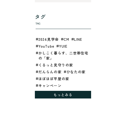
タグ
TAG
2024見学会
CM
LINE
YouTube
YUIE
かしこく暮らす、二世帯住宅
の「家」
くるっと見守りの家
だんらんの家
ひなたの家
ほぼほぼ平屋の家
キャンペーン
グレイッシュでクールな家
もっとみる
シックブラウンで調和する
「家」
ドックランのある「家」