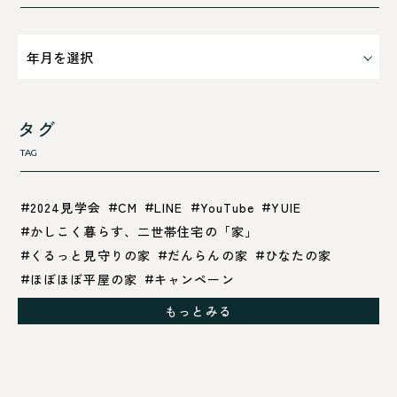
タグ
TAG
2024見学会
CM
LINE
YouTube
YUIE
かしこく暮らす、二世帯住宅の「家」
くるっと見守りの家
だんらんの家
ひなたの家
ほぼほぼ平屋の家
キャンペーン
グレイッシュでクールな家
もっとみる
シックブラウンで調和する「家」
ドックランのある「家」
ナチュラルモダンで暮らす家
ネイビーブルーで魅せる家
バラと暮らす12ヶ月の家