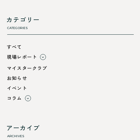
カテゴリー
CATEGORIES
すべて
現場レポート
すべて
マイスタークラブ
小浜市
お知らせ
綾部市
イベント
舞鶴市-中
コラム
舞鶴市-東
すべて
舞鶴市-西
利 ri
高浜町
断熱性のこと
アーカイブ
気密性のこと
ARCHIVES