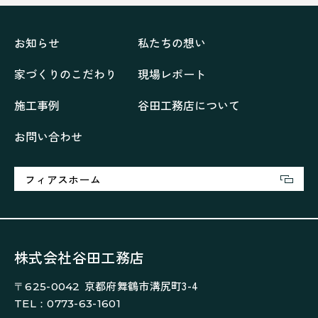
ペニンシュラに集う家
リノベーション
リフォーム、リノベーション
上林の「家」
住み継ぐ家
優美な「家」
光に集う家
お知らせ
私たちの想い
再会、熟考の「家」
叶える「家」
和琴の家
家づくりのこだわり
現場レポート
喜びをデザインする家
四角で彩る家
大屋根で包む家
大浦の「家」
家事が楽しくなる家
施工事例
谷田工務店について
家族の声が聞こえる家
家族の時間を紡ぐ家
お問い合わせ
家族ラン欒の家
幸・楽・育の家
快適がずっと続く家
悠然と暮らす「家」
想いをつなぐ家
愛犬と暮らすワンダフルな家
挨拶
断熱性
新築
フィアスホーム
楽しく過ごす「家」
気密性
無駄を無くした「家」
相談会
相談会2023年3月
相談会2023年6月
空間を楽しむ家
竜宮、憩いの「家」
絶対開放感、平屋の「家」
綺麗キレイな「家」
株式会社谷田工務店
補助金活用
見学会
認定長期優良住宅で建てる「家」
京都府舞鶴市溝尻町3-4
〒625-0042
豊かな時間が流れる家
趣味を楽しむ家
TEL：0773-63-1601
遊び場リビングのある「家」
際立つ白壁の「家」