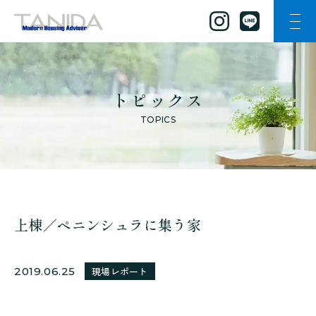
ナビ
谷田工務店のトップページへ移動
トピックス
TOPICS
上棟／ペニンシュラに集う家
2019.06.25
現場レポート