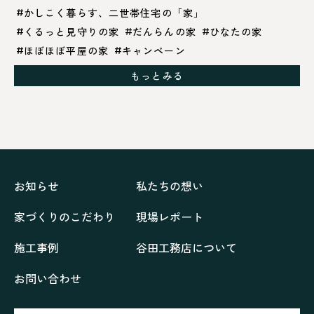
かしこく暮らす、二世帯住宅の「家」
くるっと見守りの家
だんらんの家
ひなたの家
ほぼほぼ平屋の家
キャンペーン
グレイッシュでクールな家
もっとみる
シックブラウンで調和する「家」
ドックランのある「家」
ナチュラルモダンで暮らす家
ネイビーブルーで魅せる家
バラと暮らす12ヶ月の家
ペニンシュラに集う家
リノベーション
リフォーム、リノベーション
上林の「家」
住み継ぐ家
優美な「家」
光に集う家
お知らせ
私たちの想い
再会、熟考の「家」
叶える「家」
和琴の家
家づくりのこだわり
現場レポート
喜びをデザインする家
四角で彩る家
大屋根で包む家
大浦の「家」
家事が楽しくなる家
施工事例
谷田工務店について
家族の声が聞こえる家
家族の時間を紡ぐ家
お問い合わせ
家族ラン欒の家
幸・楽・育の家
快適がずっと続く家
悠然と暮らす「家」
想いをつなぐ家