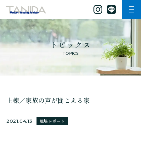
ナビ
谷田工務店のトップページへ移動
トピックス
TOPICS
上棟／家族の声が聞こえる家
2021.04.13
現場レポート