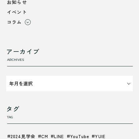
お知らせ
綾部市
イベント
舞鶴市-中
コラム
舞鶴市-東
すべて
舞鶴市-西
利 ri
高浜町
断熱性のこと
アーカイブ
気密性のこと
ARCHIVES
タグ
TAG
2024見学会
CM
LINE
YouTube
YUIE