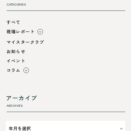
CATEGORIES
すべて
現場レポート
すべて
マイスタークラブ
小浜市
お知らせ
綾部市
イベント
舞鶴市-中
コラム
舞鶴市-東
すべて
舞鶴市-西
利 ri
高浜町
断熱性のこと
アーカイブ
気密性のこと
ARCHIVES