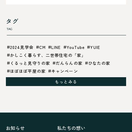
タグ
TAG
2024見学会
CM
LINE
YouTube
YUIE
かしこく暮らす、二世帯住宅の「家」
くるっと見守りの家
だんらんの家
ひなたの家
ほぼほぼ平屋の家
キャンペーン
グレイッシュでクールな家
もっとみる
シックブラウンで調和する「家」
ドックランのある「家」
ナチュラルモダンで暮らす家
ネイビーブルーで魅せる家
バラと暮らす12ヶ月の家
ペニンシュラに集う家
リノベーション
リフォーム、リノベーション
上林の「家」
住み継ぐ家
優美な「家」
光に集う家
お知らせ
私たちの想い