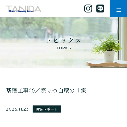
ナビ
谷田工務店のトップページへ移動
トピックス
TOPICS
基礎工事②／際立つ白壁の「家」
2025.11.23
現場レポート