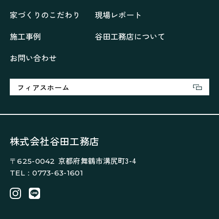
再会、熟考の「家」
叶える「家」
和琴の家
家づくりのこだわり
現場レポート
喜びをデザインする家
四角で彩る家
大屋根で包む家
大浦の「家」
家事が楽しくなる家
施工事例
谷田工務店について
家族の声が聞こえる家
家族の時間を紡ぐ家
お問い合わせ
家族ラン欒の家
幸・楽・育の家
快適がずっと続く家
悠然と暮らす「家」
想いをつなぐ家
愛犬と暮らすワンダフルな家
挨拶
断熱性
新築
フィアスホーム
楽しく過ごす「家」
気密性
無駄を無くした「家」
相談会
相談会2023年3月
相談会2023年6月
空間を楽しむ家
竜宮、憩いの「家」
絶対開放感、平屋の「家」
綺麗キレイな「家」
株式会社谷田工務店
補助金活用
見学会
認定長期優良住宅で建てる「家」
京都府舞鶴市溝尻町3-4
〒625-0042
豊かな時間が流れる家
趣味を楽しむ家
TEL：0773-63-1601
遊び場リビングのある「家」
際立つ白壁の「家」
青葉山麓を眺める家
風と空と土を感じる家
風景を楽しむ家