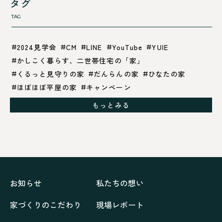
タグ
TAG
2024見学会
CM
LINE
YouTube
YUIE
かしこく暮らす、二世帯住宅の「家」
くるっと見守りの家
だんらんの家
ひなたの家
ほぼほぼ平屋の家
キャンペーン
グレイッシュでクールな家
もっとみる
シックブラウンで調和する「家」
ドックランのある「家」
ナチュラルモダンで暮らす家
ネイビーブルーで魅せる家
バラと暮らす12ヶ月の家
ペニンシュラに集う家
リノベーション
リフォーム、リノベーション
上林の「家」
住み継ぐ家
優美な「家」
光に集う家
お知らせ
私たちの想い
再会、熟考の「家」
叶える「家」
和琴の家
家づくりのこだわり
現場レポート
喜びをデザインする家
四角で彩る家
大屋根で包む家
大浦の「家」
家事が楽しくなる家