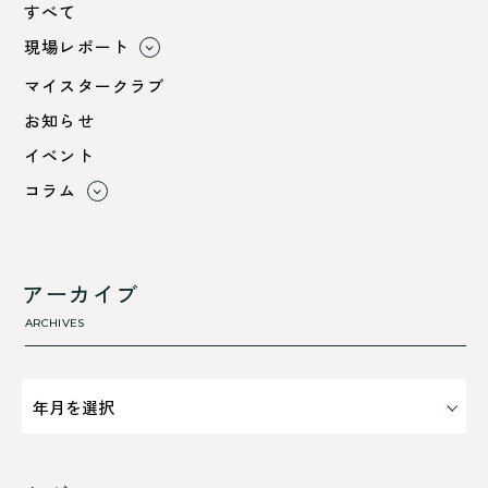
すべて
現場レポート
すべて
マイスタークラブ
小浜市
お知らせ
綾部市
イベント
舞鶴市-中
コラム
舞鶴市-東
すべて
舞鶴市-西
利 ri
高浜町
断熱性のこと
アーカイブ
気密性のこと
ARCHIVES