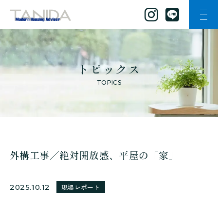
ナビ
谷田工務店のトップページへ移動
トピックス
TOPICS
外構工事／絶対開放感、平屋の「家」
2025.10.12
現場レポート