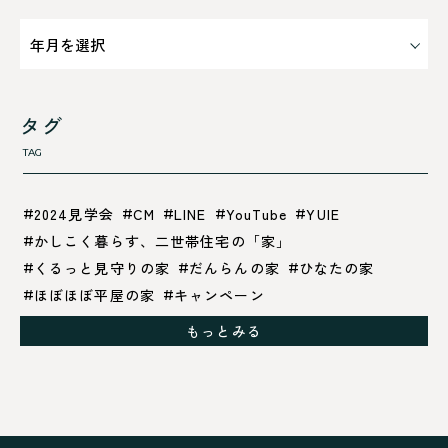
タグ
TAG
2024見学会
CM
LINE
YouTube
YUIE
かしこく暮らす、二世帯住宅の「家」
くるっと見守りの家
だんらんの家
ひなたの家
ほぼほぼ平屋の家
キャンペーン
グレイッシュでクールな家
もっとみる
シックブラウンで調和する「家」
ドックランのある「家」
ナチュラルモダンで暮らす家
ネイビーブルーで魅せる家
バラと暮らす12ヶ月の家
ペニンシュラに集う家
リノベーション