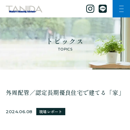
ナビ
谷田工務店のトップページへ移動
トピックス
TOPICS
外周配管／認定長期優良住宅で建てる「家」
2024.06.08
現場レポート