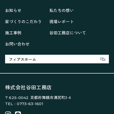
リフォーム、リノベーション
上林の「家」
住み継ぐ家
優美な「家」
光に集う家
お知らせ
私たちの想い
再会、熟考の「家」
叶える「家」
和琴の家
家づくりのこだわり
現場レポート
喜びをデザインする家
四角で彩る家
大屋根で包む家
大浦の「家」
家事が楽しくなる家
施工事例
谷田工務店について
家族の声が聞こえる家
家族の時間を紡ぐ家
お問い合わせ
家族ラン欒の家
幸・楽・育の家
快適がずっと続く家
悠然と暮らす「家」
想いをつなぐ家
愛犬と暮らすワンダフルな家
挨拶
断熱性
新築
フィアスホーム
楽しく過ごす「家」
気密性
無駄を無くした「家」
相談会
相談会2023年3月
相談会2023年6月
空間を楽しむ家
竜宮、憩いの「家」
絶対開放感、平屋の「家」
綺麗キレイな「家」
株式会社谷田工務店
補助金活用
見学会
認定長期優良住宅で建てる「家」
京都府舞鶴市溝尻町3-4
〒625-0042
豊かな時間が流れる家
趣味を楽しむ家
TEL：0773-63-1601
遊び場リビングのある「家」
際立つ白壁の「家」
青葉山麓を眺める家
風と空と土を感じる家