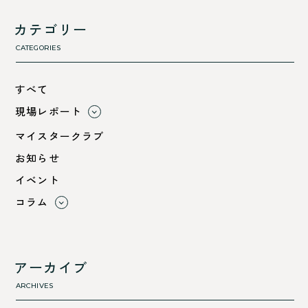
カテゴリー
CATEGORIES
すべて
現場レポート
すべて
マイスタークラブ
小浜市
お知らせ
綾部市
イベント
舞鶴市-中
コラム
舞鶴市-東
すべて
舞鶴市-西
利 ri
高浜町
断熱性のこと
アーカイブ
気密性のこと
ARCHIVES