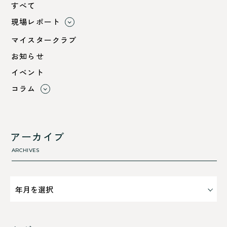
すべて
現場レポート
すべて
マイスタークラブ
小浜市
お知らせ
綾部市
イベント
舞鶴市-中
コラム
舞鶴市-東
すべて
舞鶴市-西
利 ri
高浜町
断熱性のこと
アーカイブ
気密性のこと
ARCHIVES