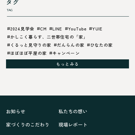
タグ
TAG
2024見学会
CM
LINE
YouTube
YUIE
かしこく暮らす、二世帯住宅の「家」
くるっと見守りの家
だんらんの家
ひなたの家
ほぼほぼ平屋の家
キャンペーン
グレイッシュでクールな家
もっとみる
シックブラウンで調和する「家」
ドックランのある「家」
ナチュラルモダンで暮らす家
ネイビーブルーで魅せる家
バラと暮らす12ヶ月の家
ペニンシュラに集う家
リノベーション
リフォーム、リノベーション
上林の「家」
住み継ぐ家
優美な「家」
光に集う家
お知らせ
私たちの想い
再会、熟考の「家」
叶える「家」
和琴の家
家づくりのこだわり
現場レポート
喜びをデザインする家
四角で彩る家
大屋根で包む家
大浦の「家」
家事が楽しくなる家