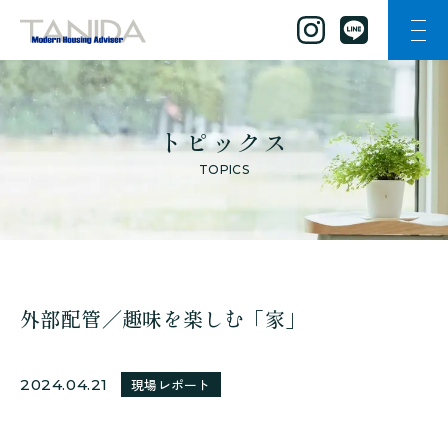
ナビ
谷田工務店のトップページへ移動
トピックス
TOPICS
外部配管／趣味を楽しむ「家」
2024.04.21
現場レポート