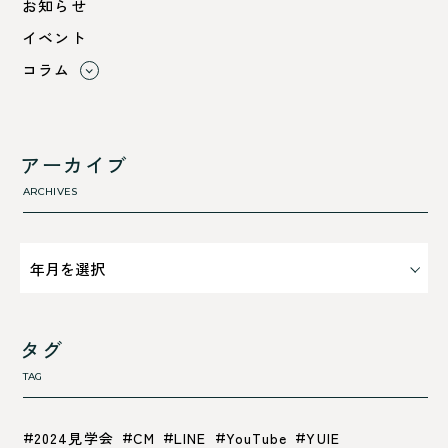
お知らせ
綾部市
イベント
舞鶴市-中
コラム
舞鶴市-東
すべて
舞鶴市-西
利 ri
高浜町
断熱性のこと
アーカイブ
気密性のこと
ARCHIVES
タグ
TAG
2024見学会
CM
LINE
YouTube
YUIE