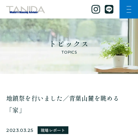
ナビ
谷田工務店のトップページへ移動
トピックス
TOPICS
地鎮祭を行いました／青葉山麓を眺める
「家」
2023.03.25
現場レポート