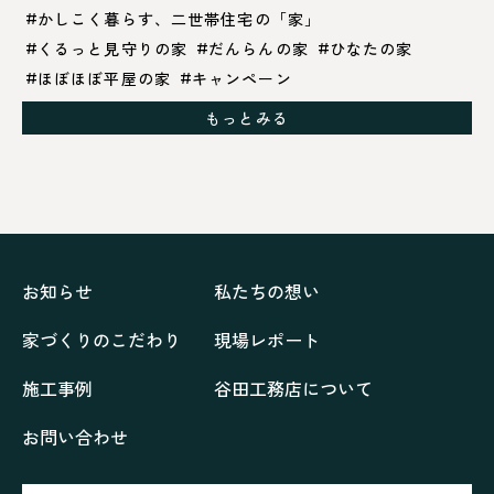
かしこく暮らす、二世帯住宅の「家」
くるっと見守りの家
だんらんの家
ひなたの家
ほぼほぼ平屋の家
キャンペーン
グレイッシュでクールな家
もっとみる
シックブラウンで調和する「家」
ドックランのある「家」
ナチュラルモダンで暮らす家
ネイビーブルーで魅せる家
バラと暮らす12ヶ月の家
ペニンシュラに集う家
リノベーション
リフォーム、リノベーション
上林の「家」
住み継ぐ家
優美な「家」
光に集う家
お知らせ
私たちの想い
再会、熟考の「家」
叶える「家」
和琴の家
家づくりのこだわり
現場レポート
喜びをデザインする家
四角で彩る家
大屋根で包む家
大浦の「家」
家事が楽しくなる家
施工事例
谷田工務店について
家族の声が聞こえる家
家族の時間を紡ぐ家
お問い合わせ
家族ラン欒の家
幸・楽・育の家
快適がずっと続く家
悠然と暮らす「家」
想いをつなぐ家