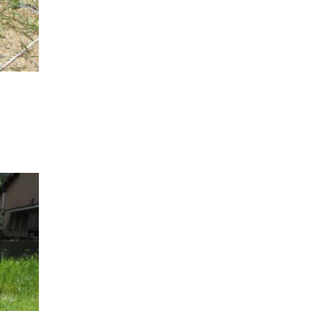
家族の時間を紡ぐ家
家族ラン欒の家
幸・楽・育の家
快適がずっと続く家
悠然と暮らす「家」
想いをつなぐ家
愛犬と暮らすワンダフルな家
挨拶
断熱性
新築
楽しく過ごす「家」
気密性
無駄を無くした「家」
相談会
相談会2023年3月
相談会2023年6月
空間を楽しむ家
竜宮、憩いの「家」
絶対開放感、平屋の「家」
綺麗キレイな「家」
補助金活用
見学会