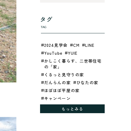
タグ
TAG
2024見学会
CM
LINE
YouTube
YUIE
かしこく暮らす、二世帯住宅
の「家」
くるっと見守りの家
だんらんの家
ひなたの家
ほぼほぼ平屋の家
キャンペーン
グレイッシュでクールな家
もっとみる
シックブラウンで調和する
「家」
ドックランのある「家」