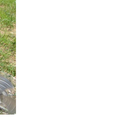
認定長期優良住宅で建てる
「家」
豊かな時間が流れる家
趣味を楽しむ家
遊び場リビングのある「家」
際立つ白壁の「家」
青葉山麓を眺める家
風と空と土を感じる家
風景を楽しむ家