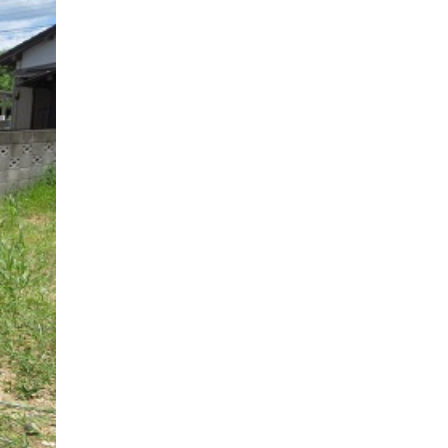
ナチュラルモダンで暮らす家
ネイビーブルーで魅せる家
バラと暮らす12ヶ月の家
ペニンシュラに集う家
リノベーション
リフォーム、リノベーション
上林の「家」
住み継ぐ家
優美な「家」
光に集う家
再会、熟考の「家」
叶える「家」
和琴の家
喜びをデザインする家
四角で彩る家
大屋根で包む家
大浦の「家」
家事が楽しくなる家
家族の声が聞こえる家