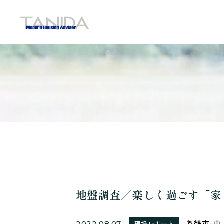
谷田工務店のトップページへ移動
地盤調査／楽しく過ごす「家
舞鶴市-東
2022.08.07
現場レポート