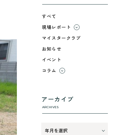
すべて
現場レポート
すべて
マイスタークラブ
小浜市
お知らせ
綾部市
イベント
舞鶴市-中
舞鶴市-東
コラム
舞鶴市-西
すべて
高浜町
利 ri
断熱性のこと
アーカイブ
気密性のこと
ARCHIVES