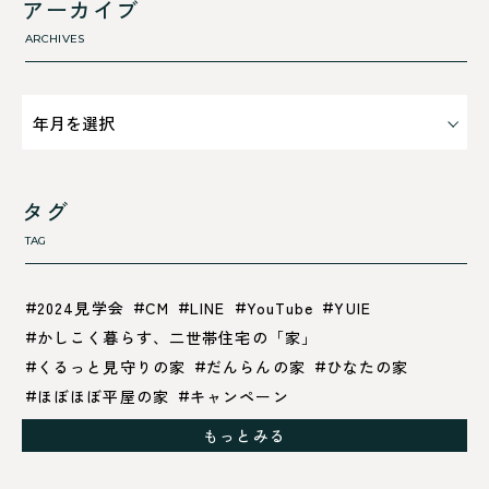
アーカイブ
気密性のこと
ARCHIVES
タグ
TAG
2024見学会
CM
LINE
YouTube
YUIE
かしこく暮らす、二世帯住宅の「家」
くるっと見守りの家
だんらんの家
ひなたの家
ほぼほぼ平屋の家
キャンペーン
グレイッシュでクールな家
もっとみる
シックブラウンで調和する「家」
ドックランのある「家」
ナチュラルモダンで暮らす家