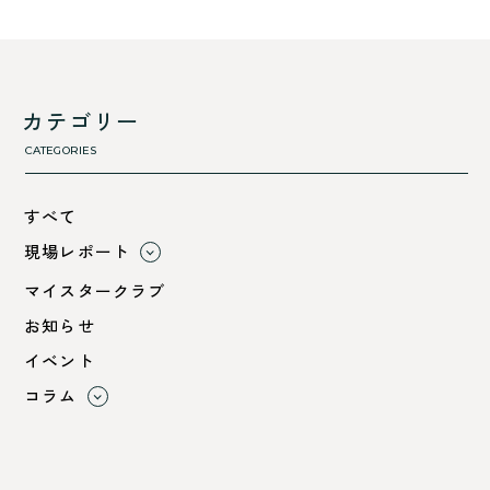
カテゴリー
CATEGORIES
すべて
現場レポート
すべて
マイスタークラブ
小浜市
お知らせ
綾部市
イベント
舞鶴市-中
コラム
舞鶴市-東
すべて
舞鶴市-西
利 ri
高浜町
断熱性のこと