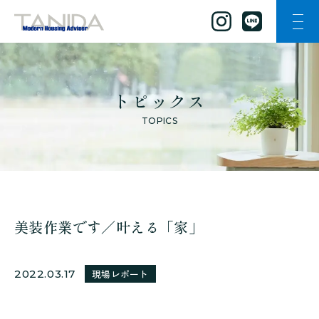
ナビ
谷田工務店のトップページへ移動
トピックス
TOPICS
美装作業です／叶える「家」
2022.03.17
現場レポート