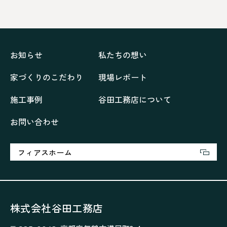
ネイビーブルーで魅せる家
バラと暮らす12ヶ月の家
ペニンシュラに集う家
リノベーション
リフォーム、リノベーション
上林の「家」
住み継ぐ家
優美な「家」
光に集う家
お知らせ
私たちの想い
再会、熟考の「家」
叶える「家」
和琴の家
家づくりのこだわり
現場レポート
喜びをデザインする家
四角で彩る家
大屋根で包む家
大浦の「家」
家事が楽しくなる家
施工事例
谷田工務店について
家族の声が聞こえる家
家族の時間を紡ぐ家
お問い合わせ
家族ラン欒の家
幸・楽・育の家
快適がずっと続く家
悠然と暮らす「家」
想いをつなぐ家
愛犬と暮らすワンダフルな家
挨拶
断熱性
新築
フィアスホーム
楽しく過ごす「家」
気密性
無駄を無くした「家」
相談会
相談会2023年3月
相談会2023年6月
空間を楽しむ家
竜宮、憩いの「家」
絶対開放感、平屋の「家」
綺麗キレイな「家」
株式会社谷田工務店
補助金活用
見学会
認定長期優良住宅で建てる「家」