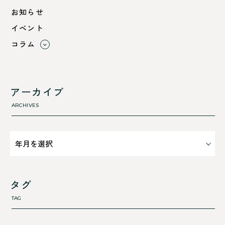
小浜市
お知らせ
綾部市
イベント
舞鶴市-中
コラム
舞鶴市-東
すべて
舞鶴市-西
利 ri
高浜町
断熱性のこと
アーカイブ
気密性のこと
ARCHIVES
タグ
TAG