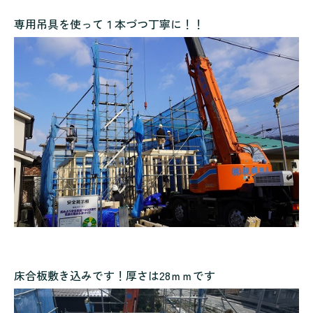
専用吊具を使って１本づつ丁寧に！！
床合板敷き込みです！厚さは28ｍｍです