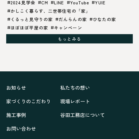
2024見学会
CM
LINE
YouTube
YUIE
かしこく暮らす、二世帯住宅の「家」
くるっと見守りの家
だんらんの家
ひなたの家
ほぼほぼ平屋の家
キャンペーン
グレイッシュでクールな家
もっとみる
シックブラウンで調和する「家」
ドックランのある「家」
ナチュラルモダンで暮らす家
ネイビーブルーで魅せる家
バラと暮らす12ヶ月の家
ペニンシュラに集う家
リノベーション
リフォーム、リノベーション
上林の「家」
住み継ぐ家
優美な「家」
光に集う家
お知らせ
私たちの想い
再会、熟考の「家」
叶える「家」
和琴の家
家づくりのこだわり
現場レポート
喜びをデザインする家
四角で彩る家
大屋根で包む家
大浦の「家」
家事が楽しくなる家
施工事例
谷田工務店について
家族の声が聞こえる家
家族の時間を紡ぐ家
お問い合わせ
家族ラン欒の家
幸・楽・育の家
快適がずっと続く家
悠然と暮らす「家」
想いをつなぐ家