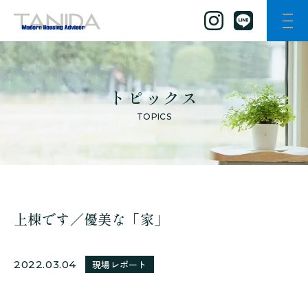
ナビ
谷田工務店のトップページへ移動
トピックス
TOPICS
上棟です／優美な「家」
2022.03.04
現場レポート