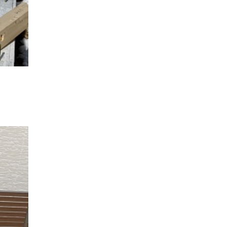
家族の時間を紡ぐ家
家族ラン欒の家
幸・楽・育の家
快適がずっと続く家
悠然と暮らす「家」
想いをつなぐ家
愛犬と暮らすワンダフルな家
挨拶
断熱性
新築
楽しく過ごす「家」
気密性
無駄を無くした「家」
相談会
相談会2023年3月
相談会2023年6月
空間を楽しむ家
竜宮、憩いの「家」
絶対開放感、平屋の「家」
綺麗キレイな「家」
補助金活用
見学会