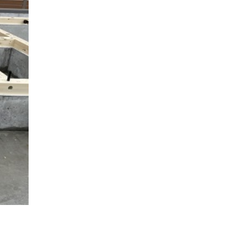
認定長期優良住宅で建てる
「家」
豊かな時間が流れる家
趣味を楽しむ家
遊び場リビングのある「家」
際立つ白壁の「家」
青葉山麓を眺める家
風と空と土を感じる家
風景を楽しむ家