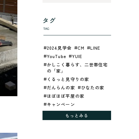
タグ
TAG
2024見学会
CM
LINE
YouTube
YUIE
かしこく暮らす、二世帯住宅
の「家」
くるっと見守りの家
だんらんの家
ひなたの家
ほぼほぼ平屋の家
キャンペーン
グレイッシュでクールな家
もっとみる
シックブラウンで調和する
「家」
ドックランのある「家」