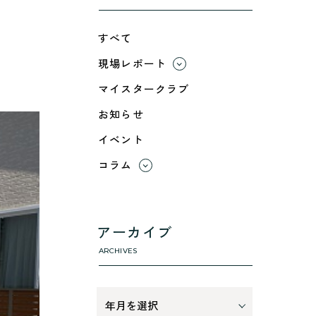
すべて
現場レポート
すべて
マイスタークラブ
小浜市
お知らせ
綾部市
イベント
舞鶴市-中
舞鶴市-東
コラム
舞鶴市-西
すべて
高浜町
利 ri
断熱性のこと
アーカイブ
気密性のこと
ARCHIVES