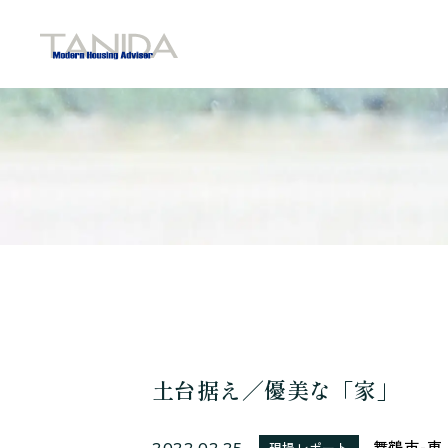
谷田工務店のトップページへ移動
土台据え／優美な「家」
舞鶴市-東
2022.02.25
現場レポート