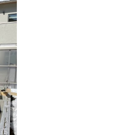
ナチュラルモダンで暮らす家
ネイビーブルーで魅せる家
バラと暮らす12ヶ月の家
ペニンシュラに集う家
リノベーション
リフォーム、リノベーション
上林の「家」
住み継ぐ家
優美な「家」
光に集う家
再会、熟考の「家」
叶える「家」
和琴の家
喜びをデザインする家
四角で彩る家
大屋根で包む家
大浦の「家」
家事が楽しくなる家
家族の声が聞こえる家