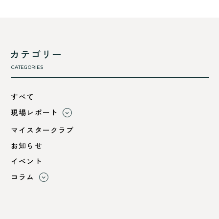
カテゴリー
CATEGORIES
すべて
現場レポート
すべて
マイスタークラブ
小浜市
お知らせ
綾部市
イベント
舞鶴市-中
コラム
舞鶴市-東
すべて
舞鶴市-西
利 ri
高浜町
断熱性のこと