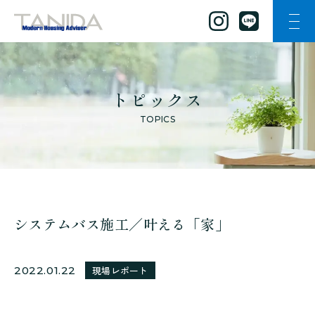
ナビ
谷田工務店のトップページへ移動
トピックス
TOPICS
システムバス施工／叶える「家」
2022.01.22
現場レポート