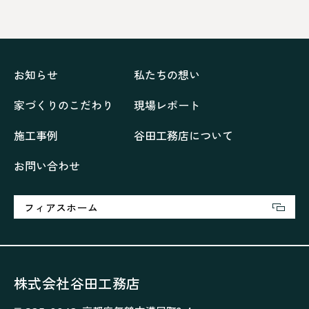
ネイビーブルーで魅せる家
バラと暮らす12ヶ月の家
ペニンシュラに集う家
リノベーション
リフォーム、リノベーション
上林の「家」
住み継ぐ家
優美な「家」
光に集う家
お知らせ
私たちの想い
再会、熟考の「家」
叶える「家」
和琴の家
家づくりのこだわり
現場レポート
喜びをデザインする家
四角で彩る家
大屋根で包む家
大浦の「家」
家事が楽しくなる家
施工事例
谷田工務店について
家族の声が聞こえる家
家族の時間を紡ぐ家
お問い合わせ
家族ラン欒の家
幸・楽・育の家
快適がずっと続く家
悠然と暮らす「家」
想いをつなぐ家
愛犬と暮らすワンダフルな家
挨拶
断熱性
新築
フィアスホーム
楽しく過ごす「家」
気密性
無駄を無くした「家」
相談会
相談会2023年3月
相談会2023年6月
空間を楽しむ家
竜宮、憩いの「家」
絶対開放感、平屋の「家」
綺麗キレイな「家」
株式会社谷田工務店
補助金活用
見学会
認定長期優良住宅で建てる「家」