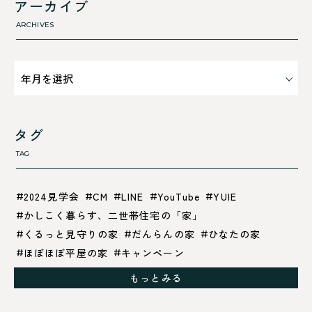
アーカイブ
気密性のこと
ARCHIVES
タグ
TAG
2024見学会
CM
LINE
YouTube
YUIE
かしこく暮らす、二世帯住宅の「家」
くるっと見守りの家
だんらんの家
ひなたの家
ほぼほぼ平屋の家
キャンペーン
グレイッシュでクールな家
もっとみる
シックブラウンで調和する「家」
ドックランのある「家」
ナチュラルモダンで暮らす家