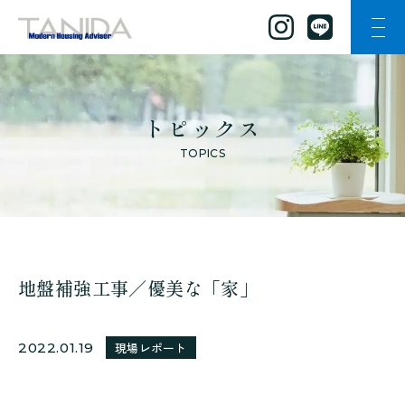
ナビ
谷田工務店のトップページへ移動
トピックス
TOPICS
地盤補強工事／優美な「家」
2022.01.19
現場レポート