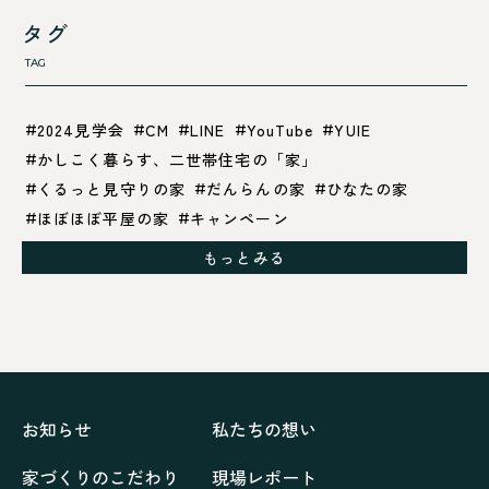
タグ
TAG
2024見学会
CM
LINE
YouTube
YUIE
かしこく暮らす、二世帯住宅の「家」
くるっと見守りの家
だんらんの家
ひなたの家
ほぼほぼ平屋の家
キャンペーン
グレイッシュでクールな家
もっとみる
シックブラウンで調和する「家」
ドックランのある「家」
ナチュラルモダンで暮らす家
ネイビーブルーで魅せる家
バラと暮らす12ヶ月の家
ペニンシュラに集う家
リノベーション
リフォーム、リノベーション
上林の「家」
住み継ぐ家
優美な「家」
光に集う家
お知らせ
私たちの想い
再会、熟考の「家」
叶える「家」
和琴の家
家づくりのこだわり
現場レポート
喜びをデザインする家
四角で彩る家
大屋根で包む家