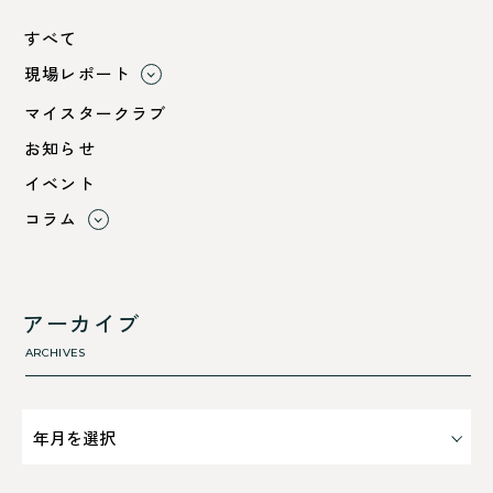
すべて
現場レポート
すべて
マイスタークラブ
小浜市
お知らせ
綾部市
イベント
舞鶴市-中
コラム
舞鶴市-東
すべて
舞鶴市-西
利 ri
高浜町
断熱性のこと
アーカイブ
気密性のこと
ARCHIVES