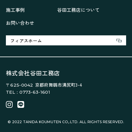
大浦の「家」
家事が楽しくなる家
施工事例
谷田工務店について
家族の声が聞こえる家
家族の時間を紡ぐ家
お問い合わせ
家族ラン欒の家
幸・楽・育の家
快適がずっと続く家
悠然と暮らす「家」
想いをつなぐ家
愛犬と暮らすワンダフルな家
挨拶
断熱性
新築
フィアスホーム
楽しく過ごす「家」
気密性
無駄を無くした「家」
相談会
相談会2023年3月
相談会2023年6月
空間を楽しむ家
竜宮、憩いの「家」
絶対開放感、平屋の「家」
綺麗キレイな「家」
株式会社谷田工務店
補助金活用
見学会
認定長期優良住宅で建てる「家」
京都府舞鶴市溝尻町3-4
〒625-0042
豊かな時間が流れる家
趣味を楽しむ家
TEL：0773-63-1601
遊び場リビングのある「家」
際立つ白壁の「家」
青葉山麓を眺める家
風と空と土を感じる家
風景を楽しむ家
© 2022 TANIDA KOUMUTEN CO,.LTD. ALL RIGHTS RESERVED.