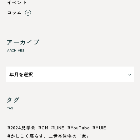
イベント
舞鶴市-中
コラム
舞鶴市-東
すべて
舞鶴市-西
利 ri
高浜町
断熱性のこと
アーカイブ
気密性のこと
ARCHIVES
タグ
TAG
2024見学会
CM
LINE
YouTube
YUIE
かしこく暮らす、二世帯住宅の「家」