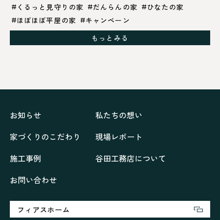
くるっと見守りの家
だんらんの家
ひなたの家
ほぼほぼ平屋の家
キャンペーン
グレイッシュでクールな家
もっとみる
シックブラウンで調和する「家」
ドックランのある「家」
ナチュラルモダンで暮らす家
ネイビーブルーで魅せる家
バラと暮らす12ヶ月の家
ペニンシュラに集う家
リノベーション
リフォーム、リノベーション
上林の「家」
住み継ぐ家
優美な「家」
光に集う家
お知らせ
私たちの想い
再会、熟考の「家」
叶える「家」
和琴の家
家づくりのこだわり
現場レポート
喜びをデザインする家
四角で彩る家
大屋根で包む家
大浦の「家」
家事が楽しくなる家
施工事例
谷田工務店について
家族の声が聞こえる家
家族の時間を紡ぐ家
お問い合わせ
家族ラン欒の家
幸・楽・育の家
快適がずっと続く家
悠然と暮らす「家」
想いをつなぐ家
愛犬と暮らすワンダフルな家
挨拶
断熱性
新築
フィアスホーム
楽しく過ごす「家」
気密性
無駄を無くした「家」