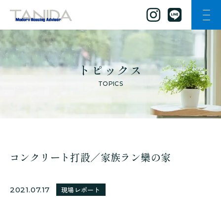
ナビ
谷田工務店のトップページへ移動
トピックス
TOPICS
コンクリート打設／家族ラン欒の家
2021.07.17
現場レポート