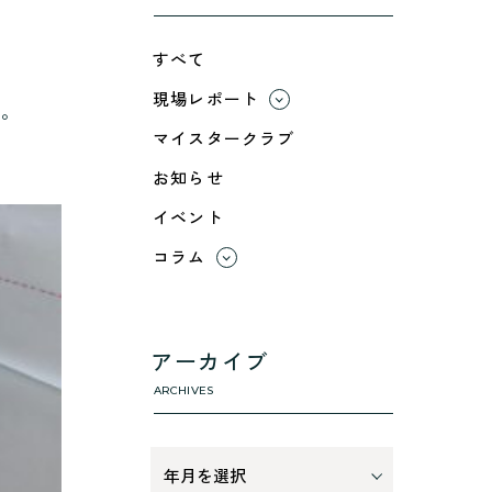
すべて
現場レポート
た。
すべて
マイスタークラブ
小浜市
お知らせ
綾部市
イベント
舞鶴市-中
舞鶴市-東
コラム
舞鶴市-西
すべて
高浜町
利 ri
断熱性のこと
アーカイブ
気密性のこと
ARCHIVES