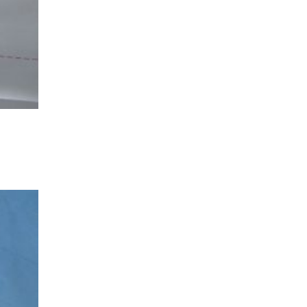
家族の時間を紡ぐ家
家族ラン欒の家
幸・楽・育の家
快適がずっと続く家
悠然と暮らす「家」
想いをつなぐ家
愛犬と暮らすワンダフルな家
挨拶
断熱性
新築
楽しく過ごす「家」
気密性
無駄を無くした「家」
相談会
相談会2023年3月
相談会2023年6月
空間を楽しむ家
竜宮、憩いの「家」
絶対開放感、平屋の「家」
綺麗キレイな「家」
補助金活用
見学会