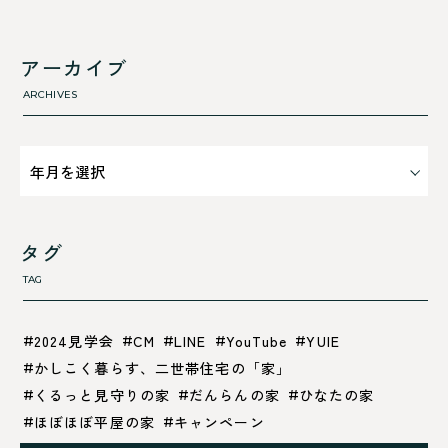
すべて
舞鶴市-西
利 ri
高浜町
断熱性のこと
アーカイブ
気密性のこと
ARCHIVES
タグ
TAG
2024見学会
CM
LINE
YouTube
YUIE
かしこく暮らす、二世帯住宅の「家」
くるっと見守りの家
だんらんの家
ひなたの家
ほぼほぼ平屋の家
キャンペーン