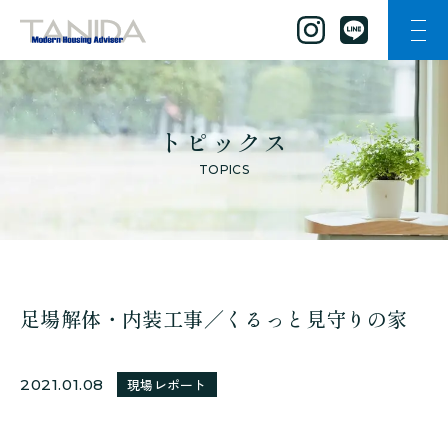
ナビ
谷田工務店のトップページへ移動
トピックス
TOPICS
足場解体・内装工事／くるっと見守りの家
2021.01.08
現場レポート