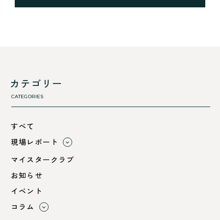
カテゴリー
CATEGORIES
すべて
現場レポート
すべて
マイスタークラブ
小浜市
お知らせ
綾部市
イベント
舞鶴市-中
コラム
舞鶴市-東