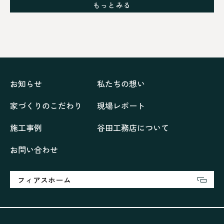
グレイッシュでクールな家
もっとみる
シックブラウンで調和する「家」
ドックランのある「家」
ナチュラルモダンで暮らす家
ネイビーブルーで魅せる家
バラと暮らす12ヶ月の家
ペニンシュラに集う家
リノベーション
リフォーム、リノベーション
上林の「家」
住み継ぐ家
優美な「家」
光に集う家
お知らせ
私たちの想い
再会、熟考の「家」
叶える「家」
和琴の家
家づくりのこだわり
現場レポート
喜びをデザインする家
四角で彩る家
大屋根で包む家
大浦の「家」
家事が楽しくなる家
施工事例
谷田工務店について
家族の声が聞こえる家
家族の時間を紡ぐ家
お問い合わせ
家族ラン欒の家
幸・楽・育の家
快適がずっと続く家
悠然と暮らす「家」
想いをつなぐ家
愛犬と暮らすワンダフルな家
挨拶
断熱性
新築
フィアスホーム
楽しく過ごす「家」
気密性
無駄を無くした「家」
相談会
相談会2023年3月
相談会2023年6月
空間を楽しむ家
竜宮、憩いの「家」