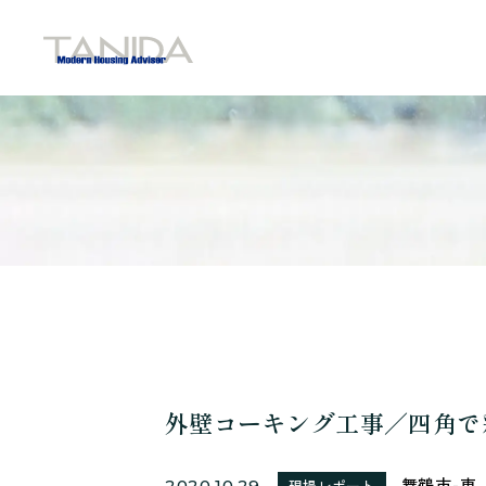
谷田工務店のトップページへ移動
外壁コーキング工事／四角で
舞鶴市-東
2020.10.29
現場レポート