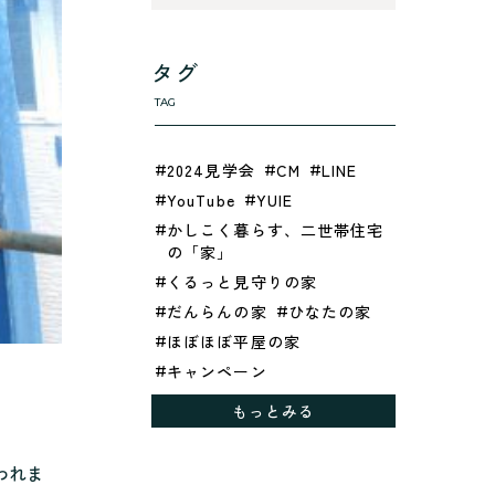
タグ
TAG
2024見学会
CM
LINE
YouTube
YUIE
かしこく暮らす、二世帯住宅
の「家」
くるっと見守りの家
だんらんの家
ひなたの家
ほぼほぼ平屋の家
キャンペーン
グレイッシュでクールな家
もっとみる
シックブラウンで調和する
「家」
われま
ドックランのある「家」