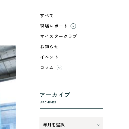
すべて
現場レポート
すべて
マイスタークラブ
小浜市
お知らせ
綾部市
イベント
舞鶴市-中
舞鶴市-東
コラム
舞鶴市-西
すべて
高浜町
利 ri
断熱性のこと
アーカイブ
気密性のこと
ARCHIVES