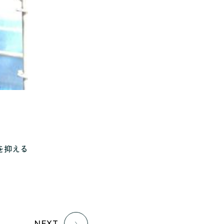
家族の時間を紡ぐ家
家族ラン欒の家
幸・楽・育の家
快適がずっと続く家
悠然と暮らす「家」
想いをつなぐ家
愛犬と暮らすワンダフルな家
挨拶
断熱性
新築
楽しく過ごす「家」
気密性
無駄を無くした「家」
相談会
相談会2023年3月
を抑える
相談会2023年6月
空間を楽しむ家
竜宮、憩いの「家」
絶対開放感、平屋の「家」
綺麗キレイな「家」
補助金活用
見学会
NEXT