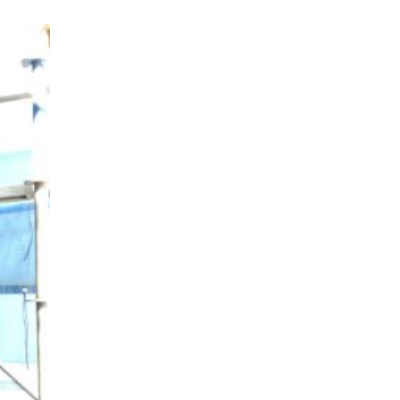
ナチュラルモダンで暮らす家
ネイビーブルーで魅せる家
バラと暮らす12ヶ月の家
ペニンシュラに集う家
リノベーション
リフォーム、リノベーション
上林の「家」
住み継ぐ家
優美な「家」
光に集う家
再会、熟考の「家」
叶える「家」
和琴の家
喜びをデザインする家
四角で彩る家
大屋根で包む家
大浦の「家」
家事が楽しくなる家
家族の声が聞こえる家