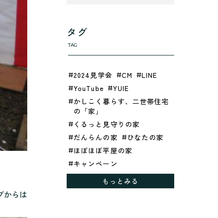
タグ
TAG
2024見学会
CM
LINE
YouTube
YUIE
かしこく暮らす、二世帯住宅
の「家」
くるっと見守りの家
だんらんの家
ひなたの家
ほぼほぼ平屋の家
キャンペーン
グレイッシュでクールな家
もっとみる
シックブラウンで調和する
ブからは
「家」
ドックランのある「家」