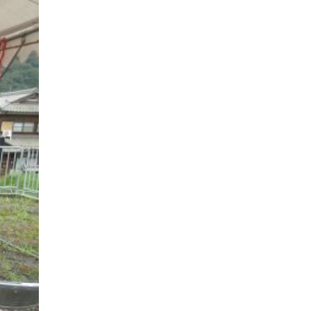
ナチュラルモダンで暮らす家
ネイビーブルーで魅せる家
バラと暮らす12ヶ月の家
ペニンシュラに集う家
リノベーション
リフォーム、リノベーション
上林の「家」
住み継ぐ家
優美な「家」
光に集う家
再会、熟考の「家」
叶える「家」
和琴の家
喜びをデザインする家
四角で彩る家
大屋根で包む家
大浦の「家」
家事が楽しくなる家
家族の声が聞こえる家