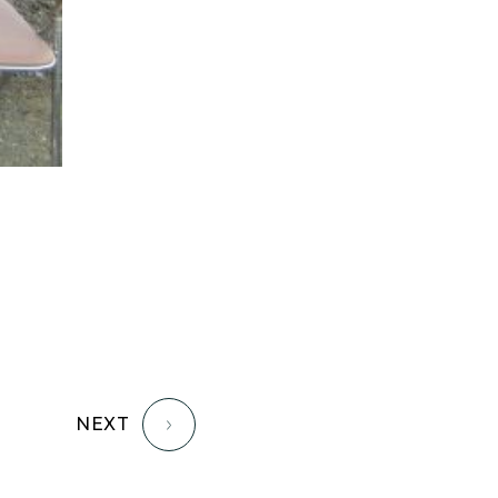
家族の時間を紡ぐ家
家族ラン欒の家
幸・楽・育の家
快適がずっと続く家
悠然と暮らす「家」
想いをつなぐ家
愛犬と暮らすワンダフルな家
挨拶
断熱性
新築
楽しく過ごす「家」
気密性
無駄を無くした「家」
相談会
相談会2023年3月
相談会2023年6月
空間を楽しむ家
竜宮、憩いの「家」
絶対開放感、平屋の「家」
NEXT
綺麗キレイな「家」
補助金活用
見学会