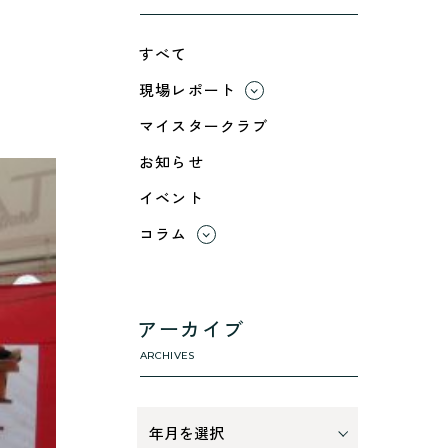
すべて
現場レポート
すべて
マイスタークラブ
小浜市
お知らせ
綾部市
イベント
舞鶴市-中
舞鶴市-東
コラム
舞鶴市-西
すべて
高浜町
利 ri
断熱性のこと
アーカイブ
気密性のこと
ARCHIVES