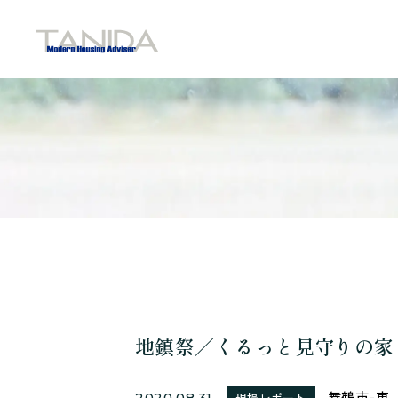
谷田工務店のトップページへ移動
地鎮祭／くるっと見守りの家
舞鶴市-東
2020.08.31
現場レポート