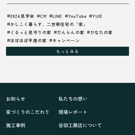
2024見学会
CM
LINE
YouTube
YUIE
かしこく暮らす、二世帯住宅の「家」
くるっと見守りの家
だんらんの家
ひなたの家
ほぼほぼ平屋の家
キャンペーン
グレイッシュでクールな家
もっとみる
シックブラウンで調和する「家」
ドックランのある「家」
ナチュラルモダンで暮らす家
ネイビーブルーで魅せる家
バラと暮らす12ヶ月の家
ペニンシュラに集う家
リノベーション
リフォーム、リノベーション
上林の「家」
住み継ぐ家
優美な「家」
光に集う家
お知らせ
私たちの想い
再会、熟考の「家」
叶える「家」
和琴の家
家づくりのこだわり
現場レポート
喜びをデザインする家
四角で彩る家
大屋根で包む家
大浦の「家」
家事が楽しくなる家
施工事例
谷田工務店について
家族の声が聞こえる家
家族の時間を紡ぐ家