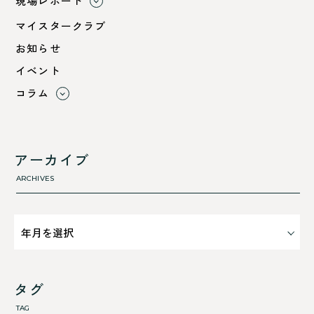
現場レポート
すべて
マイスタークラブ
小浜市
お知らせ
綾部市
イベント
舞鶴市-中
コラム
舞鶴市-東
すべて
舞鶴市-西
利 ri
高浜町
断熱性のこと
アーカイブ
気密性のこと
ARCHIVES
タグ
TAG