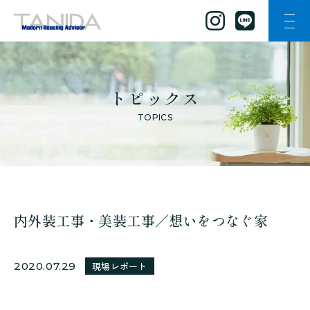
ナビ
谷田工務店のトップページへ移動
トピックス
TOPICS
内外装工事・美装工事／想いをつなぐ家
2020.07.29
現場レポート